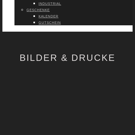
INDUS­TRI­AL
GESCHEN­KE
KALEN­DER
GUT­SCHEIN
VER­TRAG WIDER­RU­FEN
BILDER & DRUCKE