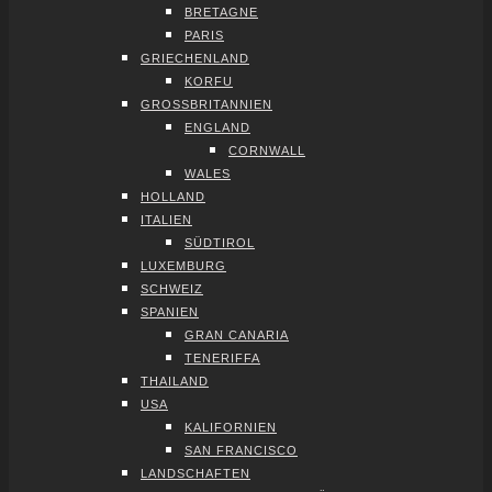
BRE­TA­GNE
PARIS
GRIE­CHEN­LAND
KOR­FU
GROSS­BRI­TAN­NI­EN
ENG­LAND
CORN­WALL
WALES
HOL­LAND
ITA­LI­EN
SÜD­TI­ROL
LUXEM­BURG
SCHWEIZ
SPA­NI­EN
GRAN CANA­RIA
TENE­RIF­FA
THAI­LAND
USA
KALI­FOR­NI­EN
SAN FRAN­CIS­CO
LAND­SCHAF­TEN