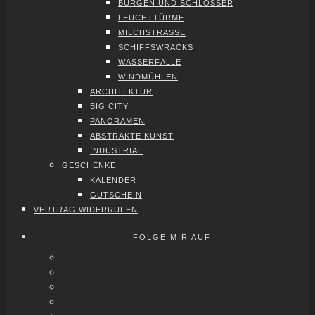
BUR­GEN UND SCHLÖS­SER
LEUCHT­TÜR­ME
MILCH­STRAS­SE
SCHIFFS­WRACKS
WAS­SER­FÄL­LE
WIND­MÜH­LEN
ARCHI­TEK­TUR
BIG CITY
PAN­ORA­MEN
ABS­TRAK­TE KUNST
INDUS­TRI­AL
GESCHEN­KE
KALEN­DER
GUT­SCHEIN
VER­TRAG WIDER­RU­FEN
FOLGE MIR AUF