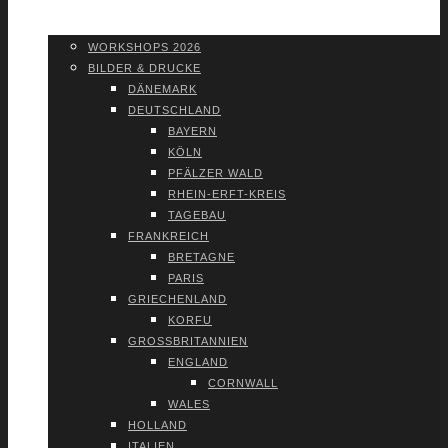
WORK­SHOPS 2026
SHOP
WORK­SHOPS 2026
BIL­DER & DRU­CKE
DÄNE­MARK
DEUTSCH­LAND
BAY­ERN
KÖLN
PFÄL­ZER WALD
RHEIN-ERFT-KREIS
TAGE­BAU
FRANK­REICH
BRE­TA­GNE
PARIS
GRIE­CHEN­LAND
KOR­FU
GROSS­BRI­TAN­NI­EN
ENG­LAND
CORN­WALL
WALES
HOL­LAND
ITA­LI­EN