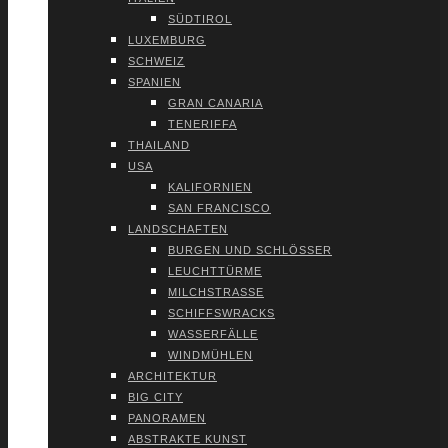
SÜD­TI­ROL
LUXEM­BURG
SCHWEIZ
SPA­NI­EN
GRAN CANA­RIA
TENE­RIF­FA
THAI­LAND
USA
KALI­FOR­NI­EN
SAN FRAN­CIS­CO
LAND­SCHAF­TEN
BUR­GEN UND SCHLÖS­SER
LEUCHT­TÜR­ME
MILCH­STRAS­SE
SCHIFFS­WRACKS
WAS­SER­FÄL­LE
WIND­MÜH­LEN
ARCHI­TEK­TUR
BIG CITY
PAN­ORA­MEN
ABS­TRAK­TE KUNST