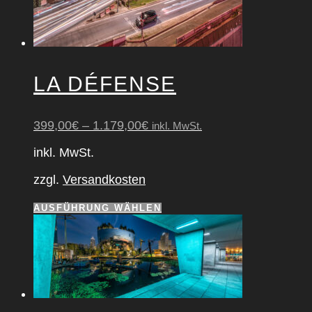
LA DÉFEN­SE
399,00
€
–
1.179,00
€
inkl. MwSt.
inkl. MwSt.
zzgl.
Versandkosten
Dieses
AUSFÜHRUNG WÄHLEN
Produkt
weist
mehrere
Varianten
auf.
Die
Optionen