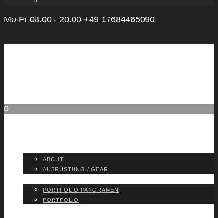
Mo-Fr 08.00 - 20.00
+49 17684465090
0
ABOUT
ABOUT
AUS­RÜS­TUNG / GEAR
PORT­FO­LIO
PORT­FO­LIO PAN­ORA­MEN
PORT­FO­LIO
BLOG