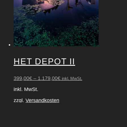
werden
HET DEPOT II
399,00
€
–
1.179,00
€
inkl. MwSt.
inkl. MwSt.
zzgl.
Versandkosten
Dieses
AUSFÜHRUNG WÄHLEN
Produkt
weist