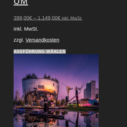
UM
399,00
€
–
1.149,00
€
inkl. MwSt.
inkl. MwSt.
zzgl.
Versandkosten
Dieses
AUSFÜHRUNG WÄHLEN
Produkt
weist
mehrere
Varianten
auf.
Die
Optionen
können
auf
der
Produktseite
gewählt