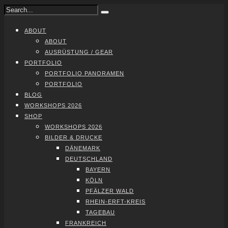
ABOUT
ABOUT
AUS­RÜS­TUNG / GEAR
PORT­FO­LIO
PORT­FO­LIO PAN­ORA­MEN
PORT­FO­LIO
BLOG
WORK­SHOPS 2026
SHOP
WORK­SHOPS 2026
BIL­DER & DRU­CKE
DÄNE­MARK
DEUTSCH­LAND
BAY­ERN
KÖLN
PFÄL­ZER WALD
RHEIN-ERFT-KREIS
TAGE­BAU
FRANK­REICH