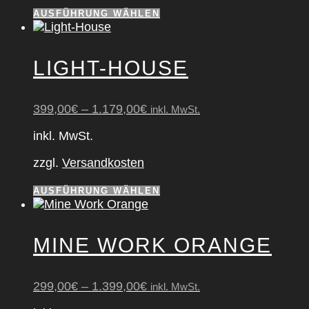
Dieses
AUSFÜHRUNG WÄHLEN
Produkt
weist
mehrere
LIGHT-HOUSE
Varianten
auf.
Die
399,00
€
–
1.179,00
€
inkl. MwSt.
Optionen
können
inkl. MwSt.
auf
der
zzgl.
Versandkosten
Produktseite
gewählt
Dieses
AUSFÜHRUNG WÄHLEN
werden
Produkt
weist
mehrere
MINE WORK ORAN­GE
Varianten
auf.
Die
299,00
€
–
1.399,00
€
inkl. MwSt.
Optionen
können