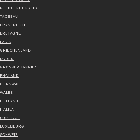
RHEIN-ERFT-KREIS
TAGE­BAU
FRANK­REICH
BRE­TA­GNE
PARIS
GRIE­CHEN­LAND
KOR­FU
GROSS­BRI­TAN­NI­EN
ENG­LAND
CORN­WALL
WALES
HOL­LAND
ITA­LI­EN
SÜD­TI­ROL
LUXEM­BURG
SCHWEIZ