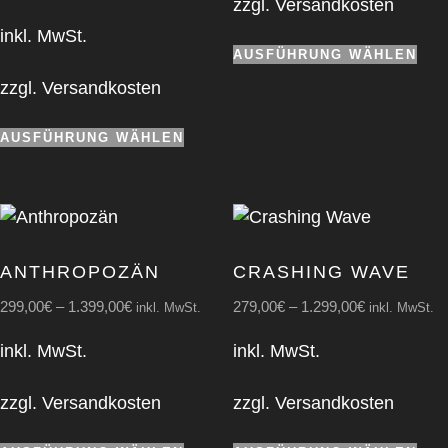
zzgl.
Versandkosten
inkl. MwSt.
Die
AUSFÜHRUNG WÄHLEN
Pro
zzgl.
Versandkosten
wei
meh
Dieses
AUSFÜHRUNG WÄHLEN
Var
Produkt
auf.
weist
Die
mehrere
Opt
Varianten
kön
auf.
ANTHRO­PO­ZÄN
CRAS­HING WAVE
auf
Die
299,00
€
–
1.399,00
€
279,00
€
–
1.299,00
€
inkl. MwSt.
inkl. MwSt.
der
Optionen
Pro
können
inkl. MwSt.
inkl. MwSt.
gew
auf
wer
der
zzgl.
Versandkosten
zzgl.
Versandkosten
Produktseite
Dieses
Die