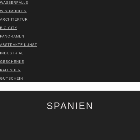
WAS­SER­FÄL­LE
WIND­MÜH­LEN
ARCHI­TEK­TUR
BIG CITY
PAN­ORA­MEN
ABS­TRAK­TE KUNST
INDUS­TRI­AL
GESCHEN­KE
KALEN­DER
GUT­SCHEIN
VER­TRAG WIDER­RU­FEN
SPANIEN