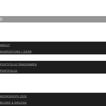
0
ABOUT
ABOUT
AUS­RÜS­TUNG / GEAR
PORT­FO­LIO
PORT­FO­LIO PAN­ORA­MEN
PORT­FO­LIO
BLOG
WORK­SHOPS 2026
SHOP
WORK­SHOPS 2026
BIL­DER & DRU­CKE