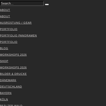
ABOUT
ABOUT
AUS­RÜS­TUNG / GEAR
PORT­FO­LIO
PORT­FO­LIO PAN­ORA­MEN
PORT­FO­LIO
BLOG
WORK­SHOPS 2026
SHOP
WORK­SHOPS 2026
BIL­DER & DRU­CKE
DÄNE­MARK
DEUTSCH­LAND
BAY­ERN
KÖLN
PFÄL­ZER WALD