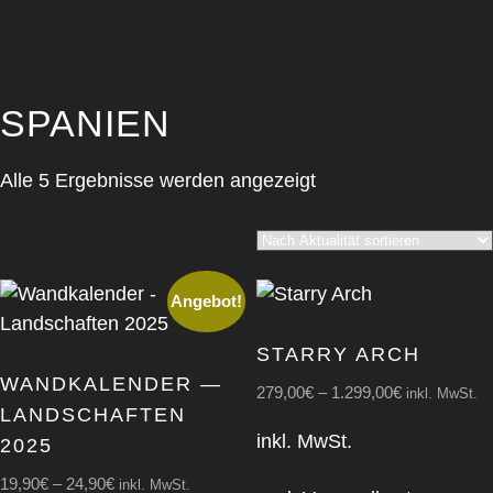
SPANIEN
Nach
Alle 5 Ergebnisse werden angezeigt
Aktualität
sortiert
Angebot!
STAR­RY ARCH
WAND­KA­LEN­DER —
279,00
€
–
1.299,00
€
inkl. MwSt.
LAND­SCHAF­TEN
inkl. MwSt.
2025
19,90
€
–
24,90
€
inkl. MwSt.