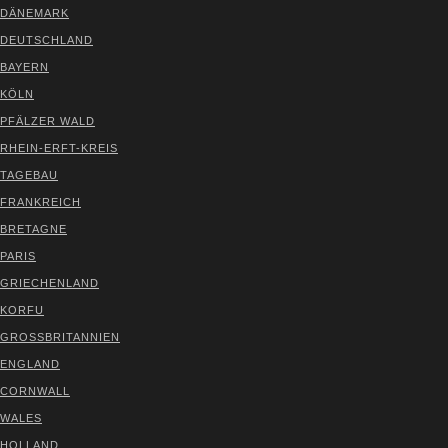
DÄNE­MARK
DEUTSCH­LAND
BAY­ERN
KÖLN
PFÄL­ZER WALD
RHEIN-ERFT-KREIS
TAGE­BAU
FRANK­REICH
BRE­TA­GNE
PARIS
GRIE­CHEN­LAND
KOR­FU
GROSS­BRI­TAN­NI­EN
ENG­LAND
CORN­WALL
WALES
HOL­LAND