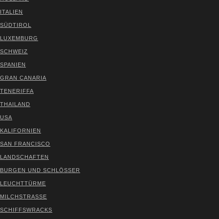
ITA­LI­EN
SÜD­TI­ROL
LUXEM­BURG
SCHWEIZ
SPA­NI­EN
GRAN CANA­RIA
TENE­RIF­FA
THAI­LAND
USA
KALI­FOR­NI­EN
SAN FRAN­CIS­CO
LAND­SCHAF­TEN
BUR­GEN UND SCHLÖS­SER
LEUCHT­TÜR­ME
MILCH­STRAS­SE
SCHIFFS­WRACKS