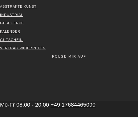
ABS­TRAK­TE KUNST
INDUS­TRI­AL
GESCHEN­KE
KALEN­DER
GUT­SCHEIN
VER­TRAG WIDER­RU­FEN
FOLGE MIR AUF
Mo-Fr 08.00 - 20.00
+49 17684465090