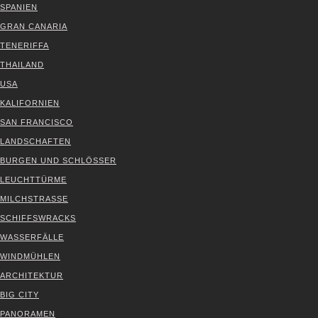
SPA­NI­EN
GRAN CANA­RIA
TENE­RIF­FA
THAI­LAND
USA
KALI­FOR­NI­EN
SAN FRAN­CIS­CO
LAND­SCHAF­TEN
BUR­GEN UND SCHLÖS­SER
LEUCHT­TÜR­ME
MILCH­STRAS­SE
SCHIFFS­WRACKS
WAS­SER­FÄL­LE
WIND­MÜH­LEN
ARCHI­TEK­TUR
BIG CITY
PAN­ORA­MEN