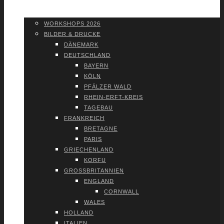
WORK­SHOPS 2026
SHOP
WORK­SHOPS 2026
BIL­DER & DRU­CKE
DÄNE­MARK
DEUTSCH­LAND
BAY­ERN
KÖLN
PFÄL­ZER WALD
RHEIN-ERFT-KREIS
TAGE­BAU
FRANK­REICH
BRE­TA­GNE
PARIS
GRIE­CHEN­LAND
KOR­FU
GROSS­BRI­TAN­NI­EN
ENG­LAND
CORN­WALL
WALES
HOL­LAND
ITA­LI­EN