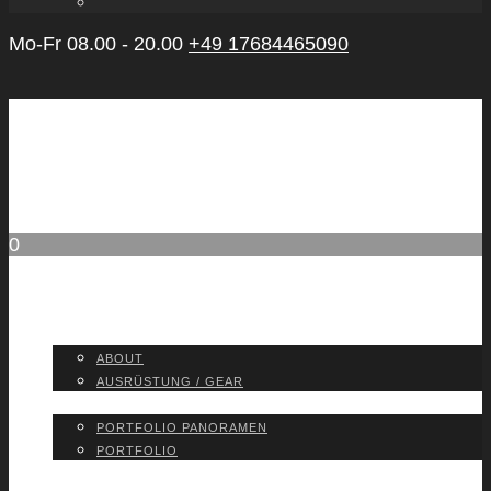
Mo-Fr 08.00 - 20.00
+49 17684465090
0
ABOUT
ABOUT
AUS­RÜS­TUNG / GEAR
PORT­FO­LIO
PORT­FO­LIO PAN­ORA­MEN
PORT­FO­LIO
BLOG