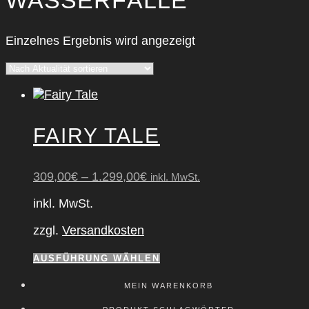
Einzelnes Ergebnis wird angezeigt
FAIRY TALE
309,00
€
–
1.299,00
€
inkl. MwSt.
inkl. MwSt.
zzgl.
Versandkosten
Dieses
AUSFÜHRUNG WÄHLEN
Produkt
weist
MEIN WAREN­KORB
mehrere