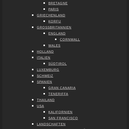
BRE­TA­GNE
PARIS
GRIE­CHEN­LAND
KOR­FU
GROSS­BRI­TAN­NI­EN
ENG­LAND
CORN­WALL
WALES
HOL­LAND
ITA­LI­EN
SÜD­TI­ROL
LUXEM­BURG
SCHWEIZ
SPA­NI­EN
GRAN CANA­RIA
TENE­RIF­FA
THAI­LAND
USA
KALI­FOR­NI­EN
SAN FRAN­CIS­CO
LAND­SCHAF­TEN