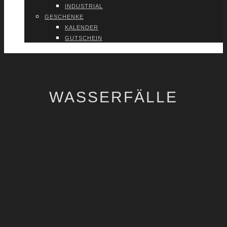
INDUS­TRI­AL
GESCHEN­KE
KALEN­DER
GUT­SCHEIN
VER­TRAG WIDER­RU­FEN
WASSERFÄLLE