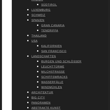
SÜD­TI­ROL
LUXEM­BURG
SCHWEIZ
SPA­NI­EN
GRAN CANA­RIA
TENE­RIF­FA
THAI­LAND
USA
KALI­FOR­NI­EN
SAN FRAN­CIS­CO
LAND­SCHAF­TEN
BUR­GEN UND SCHLÖS­SER
LEUCHT­TÜR­ME
MILCH­STRAS­SE
SCHIFFS­WRACKS
WAS­SER­FÄL­LE
WIND­MÜH­LEN
ARCHI­TEK­TUR
BIG CITY
PAN­ORA­MEN
ABS­TRAK­TE KUNST