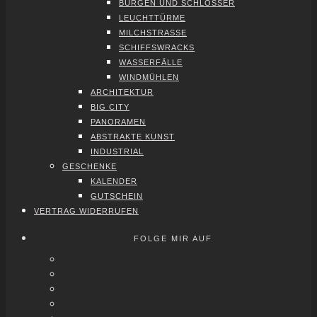
BUR­GEN UND SCHLÖS­SER
LEUCHT­TÜR­ME
MILCH­STRAS­SE
SCHIFFS­WRACKS
WAS­SER­FÄL­LE
WIND­MÜH­LEN
ARCHI­TEK­TUR
BIG CITY
PAN­ORA­MEN
ABS­TRAK­TE KUNST
INDUS­TRI­AL
GESCHEN­KE
KALEN­DER
GUT­SCHEIN
VER­TRAG WIDER­RU­FEN
FOLGE MIR AUF