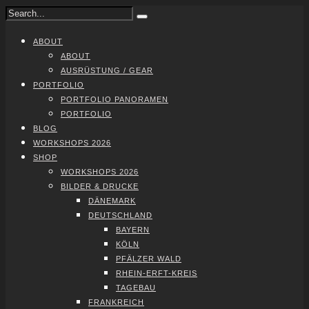
ABOUT
ABOUT
AUS­RÜS­TUNG / GEAR
PORT­FO­LIO
PORT­FO­LIO PAN­ORA­MEN
PORT­FO­LIO
BLOG
WORK­SHOPS 2026
SHOP
WORK­SHOPS 2026
BIL­DER & DRU­CKE
DÄNE­MARK
DEUTSCH­LAND
BAY­ERN
KÖLN
PFÄL­ZER WALD
RHEIN-ERFT-KREIS
TAGE­BAU
FRANK­REICH