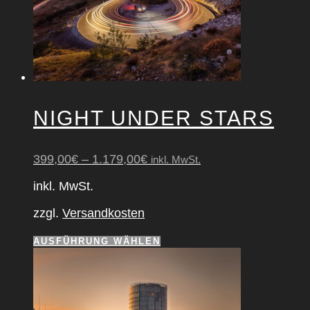
NIGHT UNDER STARS
399,00
€
–
1.179,00
€
inkl. MwSt.
inkl. MwSt.
zzgl.
Versandkosten
Dieses
AUSFÜHRUNG WÄHLEN
Produkt
weist
mehrere
Varianten