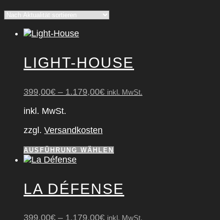
Aktualität
sortiert
LIGHT-HOUSE
399,00
€
–
1.179,00
€
inkl. MwSt.
inkl. MwSt.
zzgl.
Versandkosten
Dieses
AUSFÜHRUNG WÄHLEN
Produkt
weist
mehrere
LA DÉFEN­SE
Varianten
auf.
Die
399,00
€
–
1.179,00
€
inkl. MwSt.