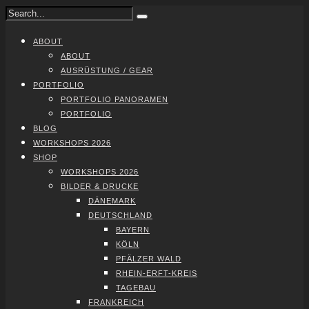
ABOUT
ABOUT
AUS­RÜS­TUNG / GEAR
PORT­FO­LIO
PORT­FO­LIO PAN­ORA­MEN
PORT­FO­LIO
BLOG
WORK­SHOPS 2026
SHOP
WORK­SHOPS 2026
BIL­DER & DRU­CKE
DÄNE­MARK
DEUTSCH­LAND
BAY­ERN
KÖLN
PFÄL­ZER WALD
RHEIN-ERFT-KREIS
TAGE­BAU
FRANK­REICH