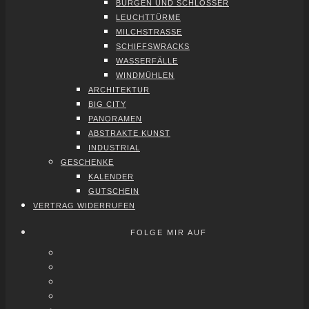
BUR­GEN UND SCHLÖS­SER
LEUCHT­TÜR­ME
MILCH­STRAS­SE
SCHIFFS­WRACKS
WAS­SER­FÄL­LE
WIND­MÜH­LEN
ARCHI­TEK­TUR
BIG CITY
PAN­ORA­MEN
ABS­TRAK­TE KUNST
INDUS­TRI­AL
GESCHEN­KE
KALEN­DER
GUT­SCHEIN
VER­TRAG WIDER­RU­FEN
FOLGE MIR AUF