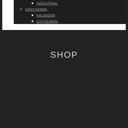
INDUS­TRI­AL
GESCHEN­KE
KALEN­DER
GUT­SCHEIN
VER­TRAG WIDER­RU­FEN
SHOP