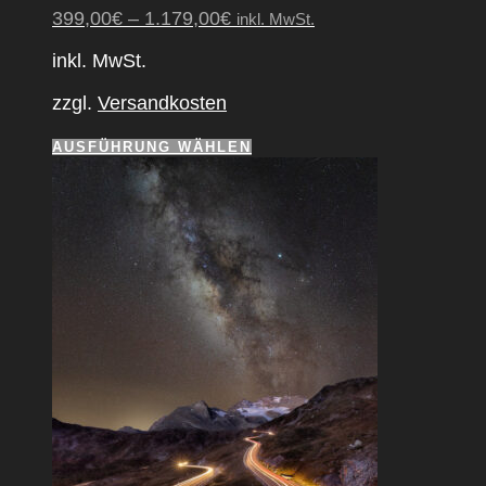
399,00
€
–
1.179,00
€
inkl. MwSt.
inkl. MwSt.
zzgl.
Versandkosten
Dieses
AUSFÜHRUNG WÄHLEN
Produkt
weist
mehrere
Varianten
auf.
Die
Optionen
können
auf
der
Produktseite
gewählt
werden