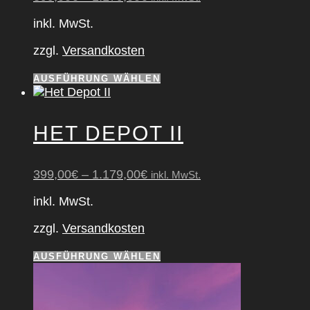
Optionen
können
inkl. MwSt.
auf
der
zzgl.
Versandkosten
Produktseite
gewählt
Dieses
AUSFÜHRUNG WÄHLEN
werden
Produkt
weist
mehrere
HET DEPOT II
Varianten
auf.
Die
399,00
€
–
1.179,00
€
inkl. MwSt.
Optionen
können
inkl. MwSt.
auf
der
zzgl.
Versandkosten
Produktseite
gewählt
Dieses
AUSFÜHRUNG WÄHLEN
werden
Produkt
weist
mehrere