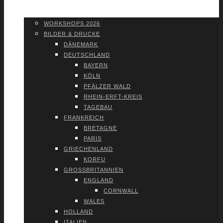
WORK­SHOPS 2026
SHOP
WORK­SHOPS 2026
BIL­DER & DRU­CKE
DÄNE­MARK
DEUTSCH­LAND
BAY­ERN
KÖLN
PFÄL­ZER WALD
RHEIN-ERFT-KREIS
TAGE­BAU
FRANK­REICH
BRE­TA­GNE
PARIS
GRIE­CHEN­LAND
KOR­FU
GROSS­BRI­TAN­NI­EN
ENG­LAND
CORN­WALL
WALES
HOL­LAND
ITA­LI­EN