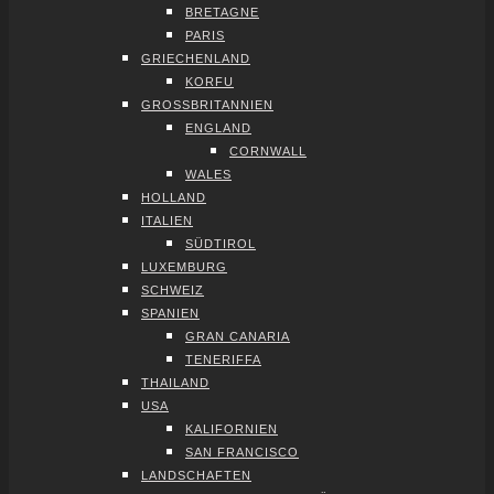
BRE­TA­GNE
PARIS
GRIE­CHEN­LAND
KOR­FU
GROSS­BRI­TAN­NI­EN
ENG­LAND
CORN­WALL
WALES
HOL­LAND
ITA­LI­EN
SÜD­TI­ROL
LUXEM­BURG
SCHWEIZ
SPA­NI­EN
GRAN CANA­RIA
TENE­RIF­FA
THAI­LAND
USA
KALI­FOR­NI­EN
SAN FRAN­CIS­CO
LAND­SCHAF­TEN