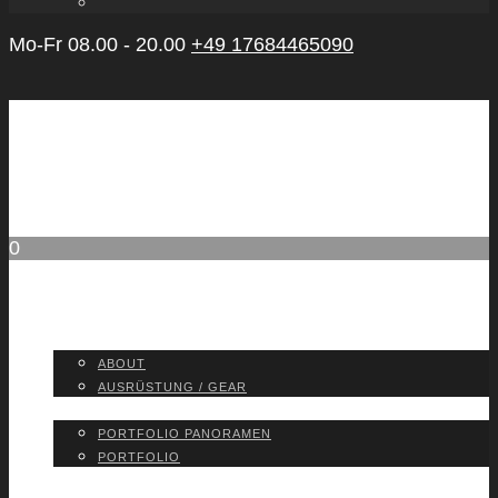
Mo-Fr 08.00 - 20.00
+49 17684465090
0
ABOUT
ABOUT
AUS­RÜS­TUNG / GEAR
PORT­FO­LIO
PORT­FO­LIO PAN­ORA­MEN
PORT­FO­LIO
BLOG