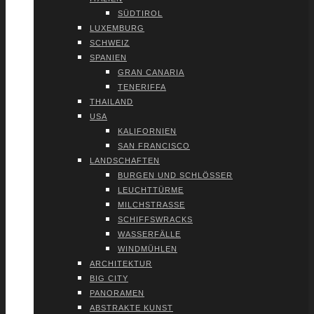
SÜD­TI­ROL
LUXEM­BURG
SCHWEIZ
SPA­NI­EN
GRAN CANA­RIA
TENE­RIF­FA
THAI­LAND
USA
KALI­FOR­NI­EN
SAN FRAN­CIS­CO
LAND­SCHAF­TEN
BUR­GEN UND SCHLÖS­SER
LEUCHT­TÜR­ME
MILCH­STRAS­SE
SCHIFFS­WRACKS
WAS­SER­FÄL­LE
WIND­MÜH­LEN
ARCHI­TEK­TUR
BIG CITY
PAN­ORA­MEN
ABS­TRAK­TE KUNST