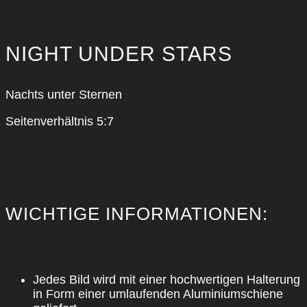
NIGHT UNDER STARS
Nachts unter Ster­nen
Sei­ten­ver­hält­nis 5:7
WICH­TI­GE INFOR­MA­TIO­NEN:
Jedes Bild wird mit einer hoch­wer­ti­gen Hal­te­rung
in Form einer umlau­fen­den Alu­mi­ni­um­schie­ne