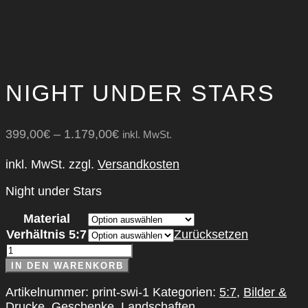
NIGHT UNDER STARS
399,00
€
–
1.179,00
€
inkl. MwSt.
inkl. MwSt.
zzgl.
Versandkosten
Night under Stars
Material
Verhältnis 5:7
Zurücksetzen
Night
under
IN DEN WARENKORB
Stars
Menge
Artikelnummer:
print-swi-1
Kategorien:
5:7
,
Bilder &
Drucke
,
Geschenke
,
Landschaften
,