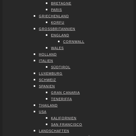
BRE­TA­GNE
PARIS
GRIE­CHEN­LAND
KOR­FU
GROSS­BRI­TAN­NI­EN
ENG­LAND
CORN­WALL
WALES
HOL­LAND
ITA­LI­EN
SÜD­TI­ROL
LUXEM­BURG
SCHWEIZ
SPA­NI­EN
GRAN CANA­RIA
TENE­RIF­FA
THAI­LAND
USA
KALI­FOR­NI­EN
SAN FRAN­CIS­CO
LAND­SCHAF­TEN