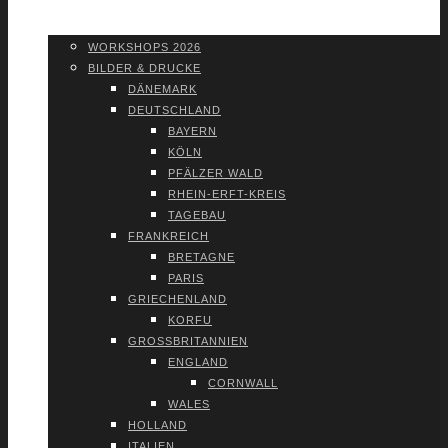
WORK­SHOPS 2026
SHOP
WORK­SHOPS 2026
BIL­DER & DRU­CKE
DÄNE­MARK
DEUTSCH­LAND
BAY­ERN
KÖLN
PFÄL­ZER WALD
RHEIN-ERFT-KREIS
TAGE­BAU
FRANK­REICH
BRE­TA­GNE
PARIS
GRIE­CHEN­LAND
KOR­FU
GROSS­BRI­TAN­NI­EN
ENG­LAND
CORN­WALL
WALES
HOL­LAND
ITA­LI­EN