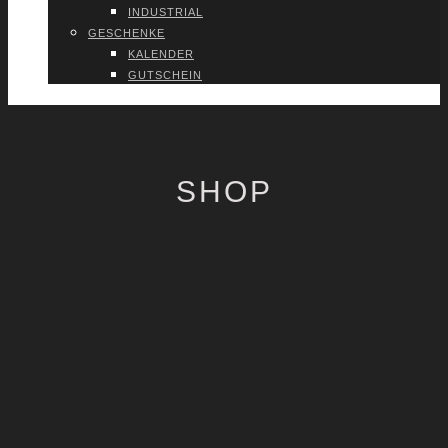
INDUS­TRI­AL
GESCHEN­KE
KALEN­DER
GUT­SCHEIN
VER­TRAG WIDER­RU­FEN
SHOP