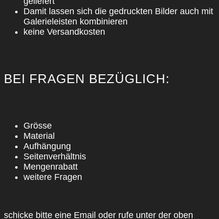
gelie­fert
Damit las­sen sich die gedruck­ten Bil­der auch mit
Gale­rie­leis­ten kom­bi­nie­ren
kei­ne Ver­sand­kos­ten
BEI FRA­GEN BEZÜG­LICH:
Grös­se
Mate­ri­al
Auf­hän­gung
Sei­ten­ver­hält­nis
Men­gen­ra­batt
wei­te­re Fra­gen
schi­cke bit­te eine Email oder rufe unter der oben