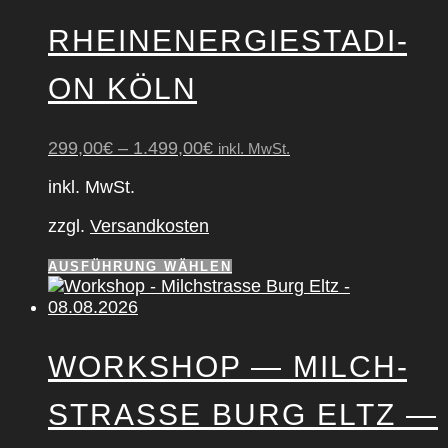
RHEIN­ENER­GIE­STA­DI­
ON KÖLN
299,00
€
–
1.499,00
€
inkl. MwSt.
inkl. MwSt.
zzgl.
Versandkosten
Dieses
AUSFÜHRUNG WÄHLEN
Produkt
weist
mehrere
Varianten
WORK­SHOP — MILCH­
auf.
Die
STRAS­SE BURG ELTZ —
Optionen
können