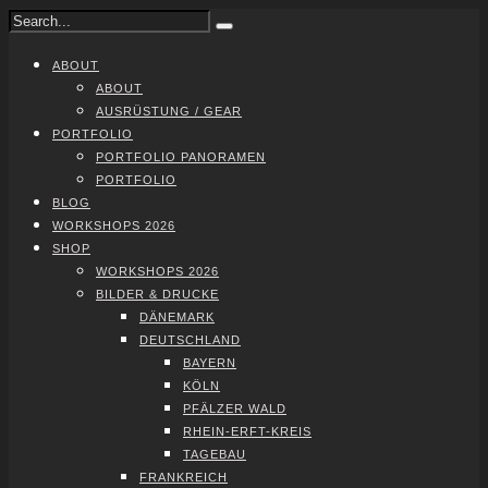
ABOUT
ABOUT
AUS­RÜS­TUNG / GEAR
PORT­FO­LIO
PORT­FO­LIO PAN­ORA­MEN
PORT­FO­LIO
BLOG
WORK­SHOPS 2026
SHOP
WORK­SHOPS 2026
BIL­DER & DRU­CKE
DÄNE­MARK
DEUTSCH­LAND
BAY­ERN
KÖLN
PFÄL­ZER WALD
RHEIN-ERFT-KREIS
TAGE­BAU
FRANK­REICH