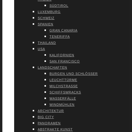
SÜD­TI­ROL
LUXEM­BURG
SCHWEIZ
SPA­NI­EN
GRAN CANA­RIA
TENE­RIF­FA
THAI­LAND
USA
KALI­FOR­NI­EN
SAN FRAN­CIS­CO
LAND­SCHAF­TEN
BUR­GEN UND SCHLÖS­SER
LEUCHT­TÜR­ME
MILCH­STRAS­SE
SCHIFFS­WRACKS
WAS­SER­FÄL­LE
WIND­MÜH­LEN
ARCHI­TEK­TUR
BIG CITY
PAN­ORA­MEN
ABS­TRAK­TE KUNST