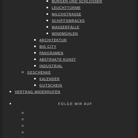
BUR­GEN UND SCHLÖS­SER
LEUCHT­TÜR­ME
MILCH­STRAS­SE
SCHIFFS­WRACKS
WAS­SER­FÄL­LE
WIND­MÜH­LEN
ARCHI­TEK­TUR
BIG CITY
PAN­ORA­MEN
ABS­TRAK­TE KUNST
INDUS­TRI­AL
GESCHEN­KE
KALEN­DER
GUT­SCHEIN
VER­TRAG WIDER­RU­FEN
FOLGE MIR AUF