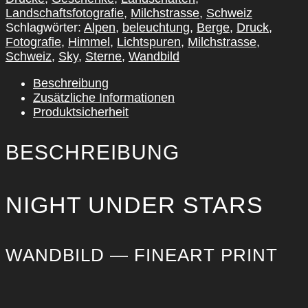
Landschaftsfotografie
,
Milchstrasse
,
Schweiz
Schlagwörter:
Alpen
,
beleuchtung
,
Berge
,
Druck
,
Fotografie
,
Himmel
,
Lichtspuren
,
Milchstrasse
,
Schweiz
,
Sky
,
Sterne
,
Wandbild
Beschreibung
Zusätzliche Informationen
Produktsicherheit
BESCHREIBUNG
NIGHT UNDER STARS
WAND­BILD — FINE­ART PRINT