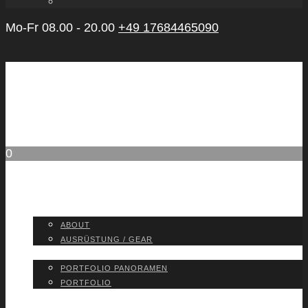
Mo-Fr 08.00 - 20.00
+49 17684465090
0
ABOUT
ABOUT
AUS­RÜS­TUNG / GEAR
PORT­FO­LIO
PORT­FO­LIO PAN­ORA­MEN
PORT­FO­LIO
BLOG