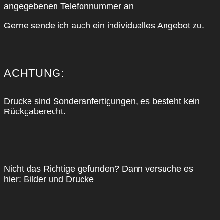
ange­ge­be­nen Tele­fon­num­mer an
Ger­ne sen­de ich auch ein indi­vi­du­el­les Ange­bot zu.
ACH­TUNG:
Dru­cke sind Son­der­an­fer­ti­gun­gen, es besteht kein
Rück­ga­be­recht.
Nicht das Rich­ti­ge gefun­den? Dann ver­su­che es
hier:
Bil­der und Dru­cke