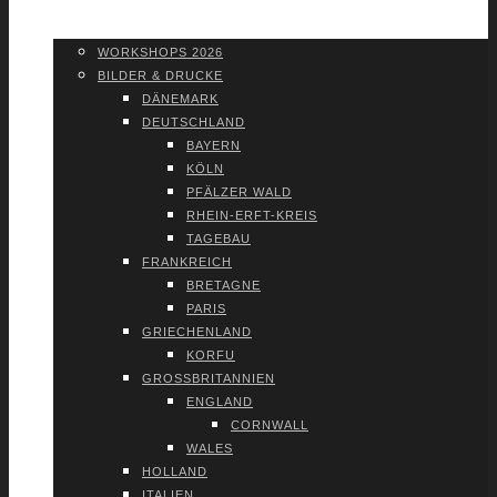
WORK­SHOPS 2026
SHOP
WORK­SHOPS 2026
BIL­DER & DRU­CKE
DÄNE­MARK
DEUTSCH­LAND
BAY­ERN
KÖLN
PFÄL­ZER WALD
RHEIN-ERFT-KREIS
TAGE­BAU
FRANK­REICH
BRE­TA­GNE
PARIS
GRIE­CHEN­LAND
KOR­FU
GROSS­BRI­TAN­NI­EN
ENG­LAND
CORN­WALL
WALES
HOL­LAND
ITA­LI­EN