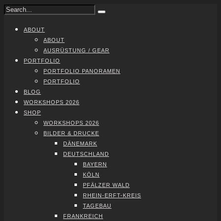
ABOUT
ABOUT
AUS­RÜS­TUNG / GEAR
PORT­FO­LIO
PORT­FO­LIO PAN­ORA­MEN
PORT­FO­LIO
BLOG
WORK­SHOPS 2026
SHOP
WORK­SHOPS 2026
BIL­DER & DRU­CKE
DÄNE­MARK
DEUTSCH­LAND
BAY­ERN
KÖLN
PFÄL­ZER WALD
RHEIN-ERFT-KREIS
TAGE­BAU
FRANK­REICH