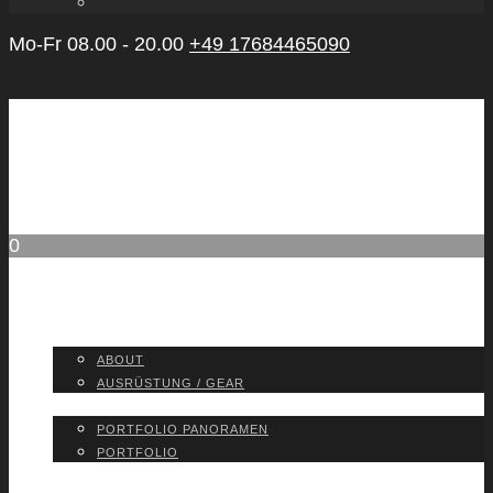
Mo-Fr 08.00 - 20.00
+49 17684465090
0
ABOUT
ABOUT
AUS­RÜS­TUNG / GEAR
PORT­FO­LIO
PORT­FO­LIO PAN­ORA­MEN
PORT­FO­LIO
BLOG