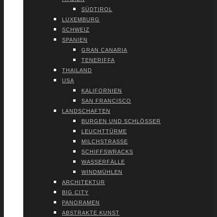
SÜD­TI­ROL
LUXEM­BURG
SCHWEIZ
SPA­NI­EN
GRAN CANA­RIA
TENE­RIF­FA
THAI­LAND
USA
KALI­FOR­NI­EN
SAN FRAN­CIS­CO
LAND­SCHAF­TEN
BUR­GEN UND SCHLÖS­SER
LEUCHT­TÜR­ME
MILCH­STRAS­SE
SCHIFFS­WRACKS
WAS­SER­FÄL­LE
WIND­MÜH­LEN
ARCHI­TEK­TUR
BIG CITY
PAN­ORA­MEN
ABS­TRAK­TE KUNST