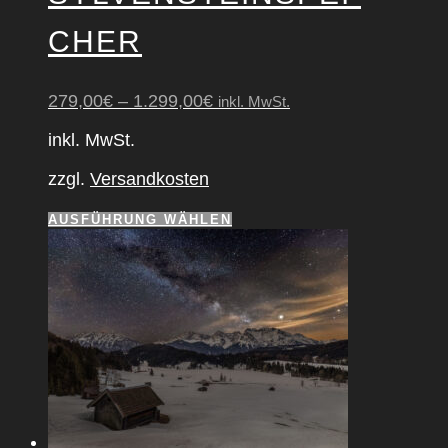
CHER
279,00
€
–
1.299,00
€
inkl. MwSt.
inkl. MwSt.
zzgl.
Versandkosten
Dieses
AUSFÜHRUNG WÄHLEN
Produkt
weist
mehrere
Varianten
auf.
Die
Optionen
können
auf
der