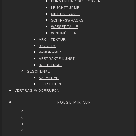
BUR­GEN UND SCHLÖS­SER
LEUCHT­TÜR­ME
MILCH­STRAS­SE
SCHIFFS­WRACKS
WAS­SER­FÄL­LE
WIND­MÜH­LEN
ARCHI­TEK­TUR
BIG CITY
PAN­ORA­MEN
ABS­TRAK­TE KUNST
INDUS­TRI­AL
GESCHEN­KE
KALEN­DER
GUT­SCHEIN
VER­TRAG WIDER­RU­FEN
FOLGE MIR AUF