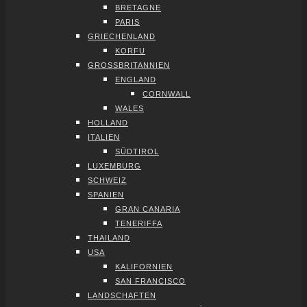
BRE­TA­GNE
PARIS
GRIE­CHEN­LAND
KOR­FU
GROSS­BRI­TAN­NI­EN
ENG­LAND
CORN­WALL
WALES
HOL­LAND
ITA­LI­EN
SÜD­TI­ROL
LUXEM­BURG
SCHWEIZ
SPA­NI­EN
GRAN CANA­RIA
TENE­RIF­FA
THAI­LAND
USA
KALI­FOR­NI­EN
SAN FRAN­CIS­CO
LAND­SCHAF­TEN