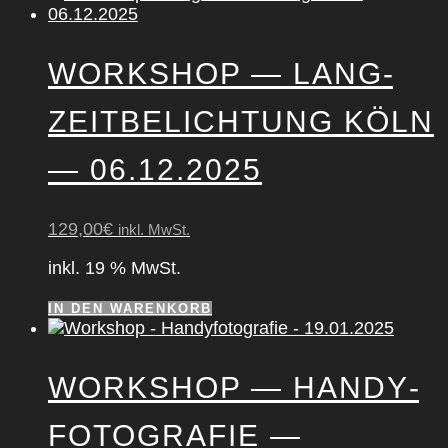
WORK­SHOP — LANG­
ZEIT­BE­LICH­TUNG KÖLN
— 06.12.2025
129,00
€
inkl. MwSt.
inkl. 19 % MwSt.
IN DEN WARENKORB
WORK­SHOP — HAN­DY­
FO­TO­GRA­FIE —