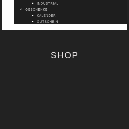
INDUS­TRI­AL
GESCHEN­KE
KALEN­DER
GUT­SCHEIN
VER­TRAG WIDER­RU­FEN
SHOP