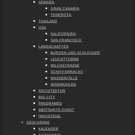
SPA­NI­EN
GRAN CANA­RIA
TENE­RIF­FA
THAI­LAND
USA
KALI­FOR­NI­EN
SAN FRAN­CIS­CO
LAND­SCHAF­TEN
BUR­GEN UND SCHLÖS­SER
LEUCHT­TÜR­ME
MILCH­STRAS­SE
SCHIFFS­WRACKS
WAS­SER­FÄL­LE
WIND­MÜH­LEN
ARCHI­TEK­TUR
BIG CITY
PAN­ORA­MEN
ABS­TRAK­TE KUNST
INDUS­TRI­AL
GESCHEN­KE
KALEN­DER