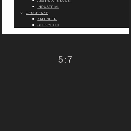
ABS­TRAK­TE KUNST
INDUS­TRI­AL
GESCHEN­KE
KALEN­DER
GUT­SCHEIN
VER­TRAG WIDER­RU­FEN
5:7