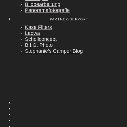
Bild­be­ar­bei­tung
Pan­ora­ma­fo­to­gra­fie
PARTNER/SUPPORT
Kase Fil­ters
Lao­wa
Scholl­con­cept
B.I.G. Pho­to
Stephanie’s Cam­per Blog