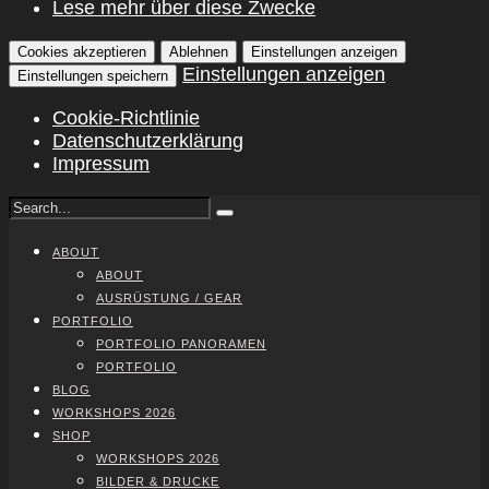
Lese mehr über diese Zwecke
Cookies akzeptieren
Ablehnen
Einstellungen anzeigen
Einstellungen anzeigen
Einstellungen speichern
Cookie-Richtlinie
Datenschutzerklärung
Impressum
ABOUT
ABOUT
AUS­RÜS­TUNG / GEAR
PORT­FO­LIO
PORT­FO­LIO PAN­ORA­MEN
PORT­FO­LIO
BLOG
WORK­SHOPS 2026
SHOP
WORK­SHOPS 2026
BIL­DER & DRU­CKE