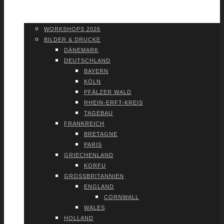
WORK­SHOPS 2026
SHOP
WORK­SHOPS 2026
BIL­DER & DRU­CKE
DÄNE­MARK
DEUTSCH­LAND
BAY­ERN
KÖLN
PFÄL­ZER WALD
RHEIN-ERFT-KREIS
TAGE­BAU
FRANK­REICH
BRE­TA­GNE
PARIS
GRIE­CHEN­LAND
KOR­FU
GROSS­BRI­TAN­NI­EN
ENG­LAND
CORN­WALL
WALES
HOL­LAND