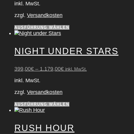
können
inkl. MwSt.
auf
der
zzgl.
Versandkosten
Produktseite
gewählt
Dieses
AUSFÜHRUNG WÄHLEN
werden
Produkt
weist
mehrere
NIGHT UNDER STARS
Varianten
auf.
Die
399,00
€
–
1.179,00
€
inkl. MwSt.
Optionen
können
inkl. MwSt.
auf
der
zzgl.
Versandkosten
Produktseite
gewählt
Dieses
AUSFÜHRUNG WÄHLEN
werden
Produkt
weist
mehrere
RUSH HOUR
Varianten