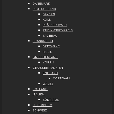
DÄNE­MARK
DEUTSCH­LAND
BAY­ERN
KÖLN
PFÄL­ZER WALD
RHEIN-ERFT-KREIS
TAGE­BAU
FRANK­REICH
BRE­TA­GNE
PARIS
GRIE­CHEN­LAND
KOR­FU
GROSS­BRI­TAN­NI­EN
ENG­LAND
CORN­WALL
WALES
HOL­LAND
ITA­LI­EN
SÜD­TI­ROL
LUXEM­BURG
SCHWEIZ