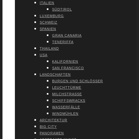
ITA­LI­EN
SÜD­TI­ROL
LUXEM­BURG
SCHWEIZ
SPA­NI­EN
GRAN CANA­RIA
TENE­RIF­FA
THAI­LAND
USA
KALI­FOR­NI­EN
SAN FRAN­CIS­CO
LAND­SCHAF­TEN
BUR­GEN UND SCHLÖS­SER
LEUCHT­TÜR­ME
MILCH­STRAS­SE
SCHIFFS­WRACKS
WAS­SER­FÄL­LE
WIND­MÜH­LEN
ARCHI­TEK­TUR
BIG CITY
PAN­ORA­MEN