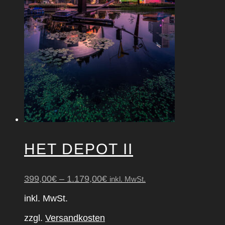
der
Produktseite
gewählt
werden
HET DEPOT II
399,00
€
–
1.179,00
€
inkl. MwSt.
inkl. MwSt.
zzgl.
Versandkosten