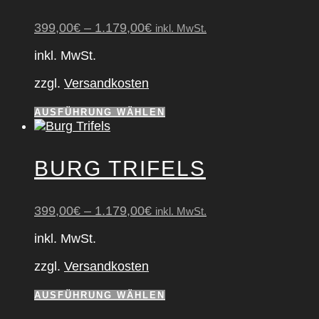
auf.
Die
399,00
€
–
1.179,00
€
inkl. MwSt.
Optionen
können
inkl. MwSt.
auf
der
zzgl.
Versandkosten
Produktseite
gewählt
Dieses
AUSFÜHRUNG WÄHLEN
werden
Produkt
weist
mehrere
BURG TRI­FELS
Varianten
auf.
Die
399,00
€
–
1.179,00
€
inkl. MwSt.
Optionen
können
inkl. MwSt.
auf
der
zzgl.
Versandkosten
Produktseite
gewählt
Dieses
AUSFÜHRUNG WÄHLEN
werden
Produkt