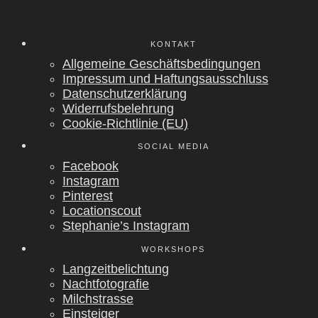
KON­TAKT
All­ge­mei­ne Geschäfts­be­din­gun­gen
Impres­sum und Haf­tungs­aus­schluss
Daten­schutz­er­klä­rung
Wider­rufs­be­leh­rung
Coo­kie-Rich­t­­li­­nie (EU)
SOCIAL MEDIA
Face­book
Insta­gram
Pin­te­rest
Loca­ti­ons­cout
Stephanie’s Insta­gram
WORK­SHOPS
Lang­zeit­be­lich­tung
Nacht­fo­to­gra­fie
Milch­stras­se
Ein­stei­ger