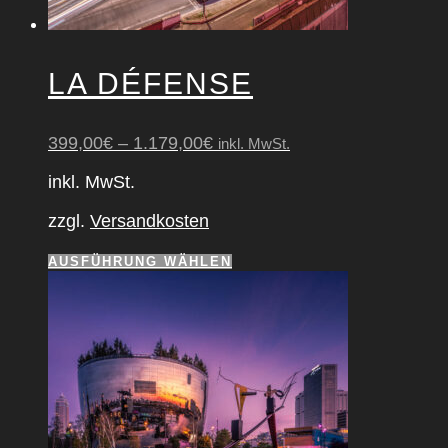
LA DÉFEN­SE
399,00
€
–
1.179,00
€
inkl. MwSt.
inkl. MwSt.
zzgl.
Versandkosten
Dieses
AUSFÜHRUNG WÄHLEN
Produkt
weist
mehrere
Varianten
auf.
Die
Optionen
können
auf