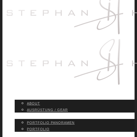
ABOUT
ABOUT
AUS­RÜS­TUNG / GEAR
PORT­FO­LIO
PORT­FO­LIO PAN­ORA­MEN
PORT­FO­LIO
BLOG