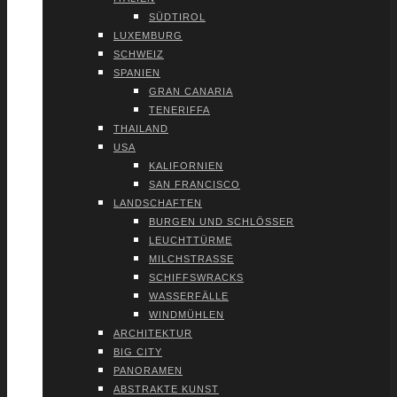
SÜD­TI­ROL
LUXEM­BURG
SCHWEIZ
SPA­NI­EN
GRAN CANA­RIA
TENE­RIF­FA
THAI­LAND
USA
KALI­FOR­NI­EN
SAN FRAN­CIS­CO
LAND­SCHAF­TEN
BUR­GEN UND SCHLÖS­SER
LEUCHT­TÜR­ME
MILCH­STRAS­SE
SCHIFFS­WRACKS
WAS­SER­FÄL­LE
WIND­MÜH­LEN
ARCHI­TEK­TUR
BIG CITY
PAN­ORA­MEN
ABS­TRAK­TE KUNST