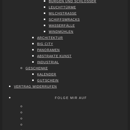
BUR­GEN UND SCHLÖS­SER
LEUCHT­TÜR­ME
MILCH­STRAS­SE
SCHIFFS­WRACKS
WAS­SER­FÄL­LE
WIND­MÜH­LEN
ARCHI­TEK­TUR
BIG CITY
PAN­ORA­MEN
ABS­TRAK­TE KUNST
INDUS­TRI­AL
GESCHEN­KE
KALEN­DER
GUT­SCHEIN
VER­TRAG WIDER­RU­FEN
FOLGE MIR AUF