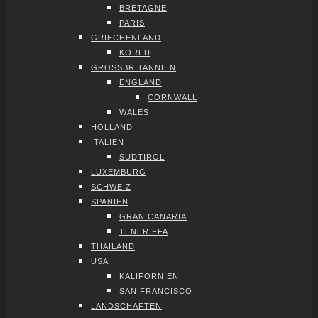
BRE­TA­GNE
PARIS
GRIE­CHEN­LAND
KOR­FU
GROSS­BRI­TAN­NI­EN
ENG­LAND
CORN­WALL
WALES
HOL­LAND
ITA­LI­EN
SÜD­TI­ROL
LUXEM­BURG
SCHWEIZ
SPA­NI­EN
GRAN CANA­RIA
TENE­RIF­FA
THAI­LAND
USA
KALI­FOR­NI­EN
SAN FRAN­CIS­CO
LAND­SCHAF­TEN