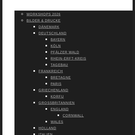
WORK­SHOPS 2026
SHOP
WORK­SHOPS 2026
BIL­DER & DRU­CKE
DÄNE­MARK
DEUTSCH­LAND
BAY­ERN
KÖLN
PFÄL­ZER WALD
RHEIN-ERFT-KREIS
TAGE­BAU
FRANK­REICH
BRE­TA­GNE
PARIS
GRIE­CHEN­LAND
KOR­FU
GROSS­BRI­TAN­NI­EN
ENG­LAND
CORN­WALL
WALES
HOL­LAND
ITA­LI­EN