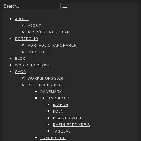
ABOUT
ABOUT
AUS­RÜS­TUNG / GEAR
PORT­FO­LIO
PORT­FO­LIO PAN­ORA­MEN
PORT­FO­LIO
BLOG
WORK­SHOPS 2026
SHOP
WORK­SHOPS 2026
BIL­DER & DRU­CKE
DÄNE­MARK
DEUTSCH­LAND
BAY­ERN
KÖLN
PFÄL­ZER WALD
RHEIN-ERFT-KREIS
TAGE­BAU
FRANK­REICH