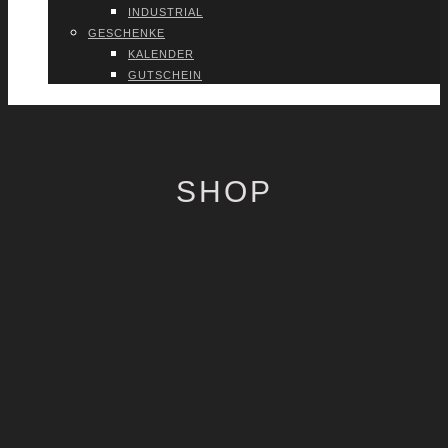
INDUS­TRI­AL
GESCHEN­KE
KALEN­DER
GUT­SCHEIN
VER­TRAG WIDER­RU­FEN
SHOP