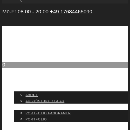
Mo-Fr 08.00 - 20.00
+49 17684465090
0
ABOUT
ABOUT
AUS­RÜS­TUNG / GEAR
PORT­FO­LIO
PORT­FO­LIO PAN­ORA­MEN
PORT­FO­LIO
BLOG