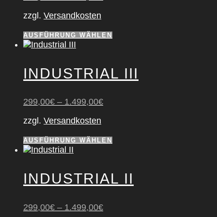
zzgl.
Versandkosten
Dieses
AUSFÜHRUNG WÄHLEN
Produkt
weist
mehrere
INDUS­TRI­AL III
Varianten
auf.
Die
299,00
€
–
1.499,00
€
Optionen
können
zzgl.
Versandkosten
auf
der
Dieses
AUSFÜHRUNG WÄHLEN
Produktseite
Produkt
gewählt
weist
werden
mehrere
INDUS­TRI­AL II
Varianten
auf.
Die
299,00
€
–
1.499,00
€
Optionen