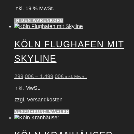
inkl. 19 % MwSt.
IN DEN WARENKORB
KÖLN FLUG­HA­FEN MIT
SKY­LINE
299,00
€
–
1.499,00
€
inkl. MwSt.
inkl. MwSt.
zzgl.
Versandkosten
Dieses
AUSFÜHRUNG WÄHLEN
Produkt
weist
mehrere