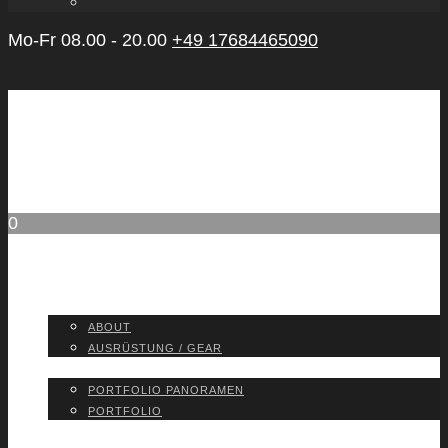
Mo-Fr 08.00 - 20.00
+49 17684465090
0
ABOUT
ABOUT
AUS­RÜS­TUNG / GEAR
PORT­FO­LIO
PORT­FO­LIO PAN­ORA­MEN
PORT­FO­LIO
BLOG