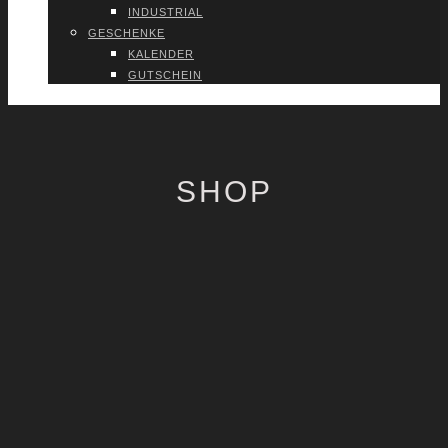
INDUS­TRI­AL
GESCHEN­KE
KALEN­DER
GUT­SCHEIN
VER­TRAG WIDER­RU­FEN
SHOP