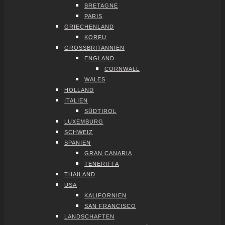
BRE­TA­GNE
PARIS
GRIE­CHEN­LAND
KOR­FU
GROSS­BRI­TAN­NI­EN
ENG­LAND
CORN­WALL
WALES
HOL­LAND
ITA­LI­EN
SÜD­TI­ROL
LUXEM­BURG
SCHWEIZ
SPA­NI­EN
GRAN CANA­RIA
TENE­RIF­FA
THAI­LAND
USA
KALI­FOR­NI­EN
SAN FRAN­CIS­CO
LAND­SCHAF­TEN