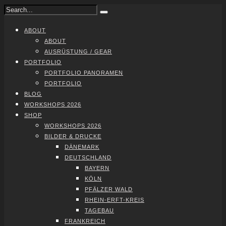
ABOUT
ABOUT
AUS­RÜS­TUNG / GEAR
PORT­FO­LIO
PORT­FO­LIO PAN­ORA­MEN
PORT­FO­LIO
BLOG
WORK­SHOPS 2026
SHOP
WORK­SHOPS 2026
BIL­DER & DRU­CKE
DÄNE­MARK
DEUTSCH­LAND
BAY­ERN
KÖLN
PFÄL­ZER WALD
RHEIN-ERFT-KREIS
TAGE­BAU
FRANK­REICH