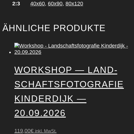
2:3
40x60
,
60x90
,
80x120
ÄHNLICHE PRODUKTE
WORK­SHOP — LAND­
SCHAFTS­FO­TO­GRA­FIE
KIN­DER­DI­JK —
20.09.2026
119,00
€
inkl. MwSt.