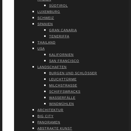
SÜD­TI­ROL
LUXEM­BURG
SCHWEIZ
SPA­NI­EN
GRAN CANA­RIA
TENE­RIF­FA
THAI­LAND
USA
KALI­FOR­NI­EN
SAN FRAN­CIS­CO
LAND­SCHAF­TEN
BUR­GEN UND SCHLÖS­SER
LEUCHT­TÜR­ME
MILCH­STRAS­SE
SCHIFFS­WRACKS
WAS­SER­FÄL­LE
WIND­MÜH­LEN
ARCHI­TEK­TUR
BIG CITY
PAN­ORA­MEN
ABS­TRAK­TE KUNST