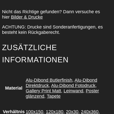
Nicht das Rich­ti­ge gefun­den? Dann ver­su­che es
hier
Bil­der & Dru­cke
ACH­TUNG: Dru­cke sind Son­der­an­fer­ti­gun­gen, es
besteht kein Rück­ga­be­recht.
ZUSÄTZLICHE
INFORMATIONEN
Alu-Dibond Butlerfinish
,
Alu-Dibond
Direktdruck
,
Alu-Dibond Fotodruck
,
Material
Gallery Print Matt
,
Leinwand
,
Poster
glänzend
,
Tapete
Verhältnis
100x150
,
120x180
,
20x30
,
240x360
,