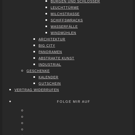
BUR­GEN UND SCHLÖS­SER
LEUCHT­TÜR­ME
MILCH­STRAS­SE
SCHIFFS­WRACKS
WAS­SER­FÄL­LE
WIND­MÜH­LEN
ARCHI­TEK­TUR
BIG CITY
PAN­ORA­MEN
ABS­TRAK­TE KUNST
INDUS­TRI­AL
GESCHEN­KE
KALEN­DER
GUT­SCHEIN
VER­TRAG WIDER­RU­FEN
FOLGE MIR AUF