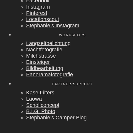
Face­book
Insta­gram
Pin­te­rest
Loca­ti­ons­cout
Stephanie’s Insta­gram
WORK­SHOPS
Lang­zeit­be­lich­tung
Nacht­fo­to­gra­fie
Milch­stras­se
Ein­stei­ger
Bild­be­ar­bei­tung
Pan­ora­ma­fo­to­gra­fie
PARTNER/SUPPORT
Kase Fil­ters
Lao­wa
Scholl­con­cept
B.I.G. Pho­to
Stephanie’s Cam­per Blog