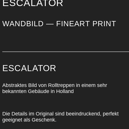
ESCALA­TOR
WAND­BILD — FINE­ART PRINT
————————————————————————
ESCALA­TOR
Abs­trak­tes Bild von Roll­trep­pen in einem sehr
bekann­ten Gebäu­de in Hol­land
Die Details im Ori­gi­nal sind beein­dru­ckend, per­fekt
geeig­net als Geschenk.