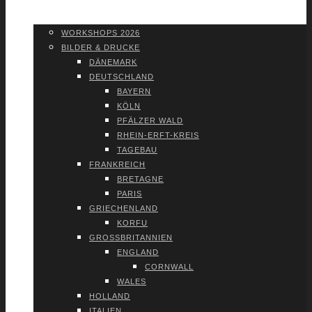
WORK­SHOPS 2026
SHOP
WORK­SHOPS 2026
BIL­DER & DRU­CKE
DÄNE­MARK
DEUTSCH­LAND
BAY­ERN
KÖLN
PFÄL­ZER WALD
RHEIN-ERFT-KREIS
TAGE­BAU
FRANK­REICH
BRE­TA­GNE
PARIS
GRIE­CHEN­LAND
KOR­FU
GROSS­BRI­TAN­NI­EN
ENG­LAND
CORN­WALL
WALES
HOL­LAND
ITA­LI­EN