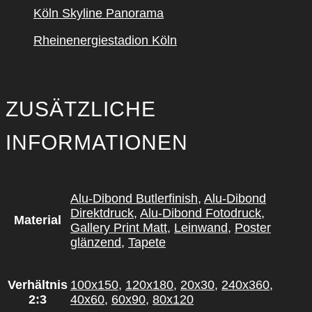
Köln Sky­line Pan­ora­ma
Rhein­ener­gie­sta­di­on Köln
ZUSÄTZLICHE
INFORMATIONEN
Alu-Dibond Butlerfinish
,
Alu-Dibond
Direktdruck
,
Alu-Dibond Fotodruck
,
Material
Gallery Print Matt
,
Leinwand
,
Poster
glänzend
,
Tapete
Verhältnis
100x150
,
120x180
,
20x30
,
240x360
,
2:3
40x60
,
60x90
,
80x120