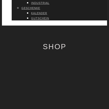
INDUS­TRI­AL
GESCHEN­KE
KALEN­DER
GUT­SCHEIN
VER­TRAG WIDER­RU­FEN
SHOP