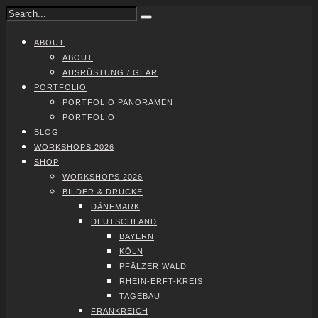
ABOUT
ABOUT
AUS­RÜS­TUNG / GEAR
PORT­FO­LIO
PORT­FO­LIO PAN­ORA­MEN
PORT­FO­LIO
BLOG
WORK­SHOPS 2026
SHOP
WORK­SHOPS 2026
BIL­DER & DRU­CKE
DÄNE­MARK
DEUTSCH­LAND
BAY­ERN
KÖLN
PFÄL­ZER WALD
RHEIN-ERFT-KREIS
TAGE­BAU
FRANK­REICH