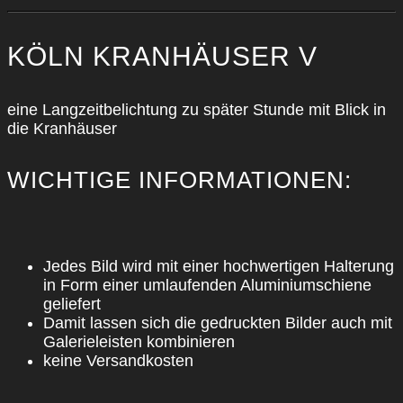
KÖLN KRAN­HÄU­SER V
eine Lang­zeit­be­lich­tung zu spä­ter Stun­de mit Blick in
die Kran­häu­ser
WICH­TI­GE INFOR­MA­TIO­NEN:
Jedes Bild wird mit einer hoch­wer­ti­gen Hal­te­rung
in Form einer umlau­fen­den Alu­mi­ni­um­schie­ne
gelie­fert
Damit las­sen sich die gedruck­ten Bil­der auch mit
Gale­rie­leis­ten kom­bi­nie­ren
kei­ne Ver­sand­kos­ten