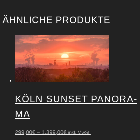
ÄHNLICHE PRODUKTE
KÖLN SUN­SET PAN­ORA­
MA
299,00
€
–
1.399,00
€
inkl. MwSt.