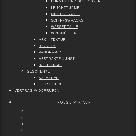
BUR­GEN UND SCHLÖS­SER
LEUCHT­TÜR­ME
MILCH­STRAS­SE
SCHIFFS­WRACKS
WAS­SER­FÄL­LE
WIND­MÜH­LEN
ARCHI­TEK­TUR
BIG CITY
PAN­ORA­MEN
ABS­TRAK­TE KUNST
INDUS­TRI­AL
GESCHEN­KE
KALEN­DER
GUT­SCHEIN
VER­TRAG WIDER­RU­FEN
FOLGE MIR AUF