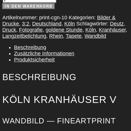
Kranhäuser
IN DEN WARENKORB
V
Menge
Artikelnummer:
print-cgn-10
Kategorien:
Bilder &
Drucke
,
3:2
,
Deutschland
,
Köln
Schlagwörter:
Deutz
,
Druck
,
Fotografie
,
goldene Stunde
,
Köln
,
Kranhäuser
,
Langzeitbelichtung
,
Rhein
,
Tapete
,
Wandbild
Beschreibung
Zusätzliche Informationen
Produktsicherheit
BESCHREIBUNG
KÖLN KRAN­HÄU­SER V
WAND­BILD — FINE­ART­PRINT