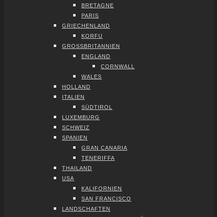
BRE­TA­GNE
PARIS
GRIE­CHEN­LAND
KOR­FU
GROSS­BRI­TAN­NI­EN
ENG­LAND
CORN­WALL
WALES
HOL­LAND
ITA­LI­EN
SÜD­TI­ROL
LUXEM­BURG
SCHWEIZ
SPA­NI­EN
GRAN CANA­RIA
TENE­RIF­FA
THAI­LAND
USA
KALI­FOR­NI­EN
SAN FRAN­CIS­CO
LAND­SCHAF­TEN