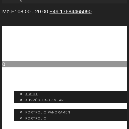
Mo-Fr 08.00 - 20.00
+49 17684465090
0
ABOUT
ABOUT
AUS­RÜS­TUNG / GEAR
PORT­FO­LIO
PORT­FO­LIO PAN­ORA­MEN
PORT­FO­LIO
BLOG