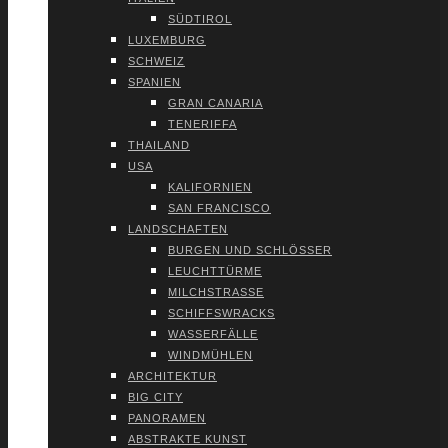
SÜD­TI­ROL
LUXEM­BURG
SCHWEIZ
SPA­NI­EN
GRAN CANA­RIA
TENE­RIF­FA
THAI­LAND
USA
KALI­FOR­NI­EN
SAN FRAN­CIS­CO
LAND­SCHAF­TEN
BUR­GEN UND SCHLÖS­SER
LEUCHT­TÜR­ME
MILCH­STRAS­SE
SCHIFFS­WRACKS
WAS­SER­FÄL­LE
WIND­MÜH­LEN
ARCHI­TEK­TUR
BIG CITY
PAN­ORA­MEN
ABS­TRAK­TE KUNST