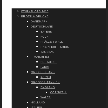
WORK­SHOPS 2026
SHOP
WORK­SHOPS 2026
BIL­DER & DRU­CKE
DÄNE­MARK
DEUTSCH­LAND
BAY­ERN
KÖLN
PFÄL­ZER WALD
RHEIN-ERFT-KREIS
TAGE­BAU
FRANK­REICH
BRE­TA­GNE
PARIS
GRIE­CHEN­LAND
KOR­FU
GROSS­BRI­TAN­NI­EN
ENG­LAND
CORN­WALL
WALES
HOL­LAND
ITA­LI­EN