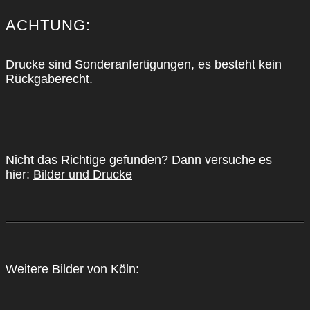
ACH­TUNG:
Dru­cke sind Son­der­an­fer­ti­gun­gen, es besteht kein
Rück­ga­be­recht.
Nicht das Rich­ti­ge gefun­den? Dann ver­su­che es
hier:
Bil­der und Dru­cke
Wei­te­re Bil­der von Köln: