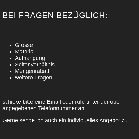
BEI FRA­GEN BEZÜG­LICH:
Grös­se
Mate­ri­al
Auf­hän­gung
Sei­ten­ver­hält­nis
Men­gen­ra­batt
wei­te­re Fra­gen
schi­cke bit­te eine Email oder rufe unter der oben
ange­ge­be­nen Tele­fon­num­mer an
Ger­ne sen­de ich auch ein indi­vi­du­el­les Ange­bot zu.