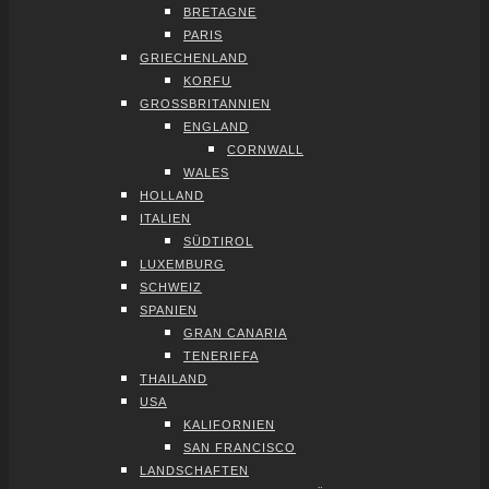
BRE­TA­GNE
PARIS
GRIE­CHEN­LAND
KOR­FU
GROSS­BRI­TAN­NI­EN
ENG­LAND
CORN­WALL
WALES
HOL­LAND
ITA­LI­EN
SÜD­TI­ROL
LUXEM­BURG
SCHWEIZ
SPA­NI­EN
GRAN CANA­RIA
TENE­RIF­FA
THAI­LAND
USA
KALI­FOR­NI­EN
SAN FRAN­CIS­CO
LAND­SCHAF­TEN