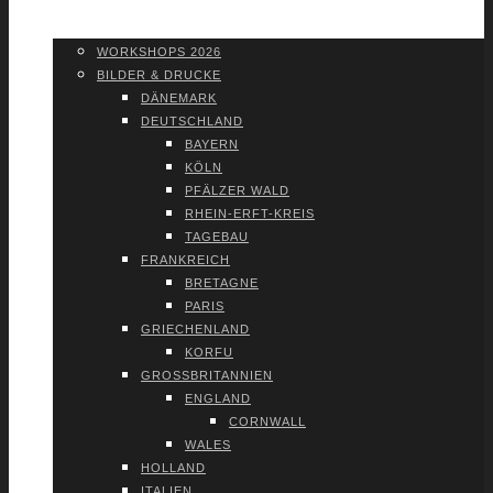
WORK­SHOPS 2026
SHOP
WORK­SHOPS 2026
BIL­DER & DRU­CKE
DÄNE­MARK
DEUTSCH­LAND
BAY­ERN
KÖLN
PFÄL­ZER WALD
RHEIN-ERFT-KREIS
TAGE­BAU
FRANK­REICH
BRE­TA­GNE
PARIS
GRIE­CHEN­LAND
KOR­FU
GROSS­BRI­TAN­NI­EN
ENG­LAND
CORN­WALL
WALES
HOL­LAND
ITA­LI­EN