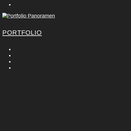
PORT­FO­LIO
KON­TAKT