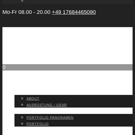
Mo-Fr 08.00 - 20.00
+49 17684465090
0
ABOUT
ABOUT
AUS­RÜS­TUNG / GEAR
PORT­FO­LIO
PORT­FO­LIO PAN­ORA­MEN
PORT­FO­LIO
BLOG