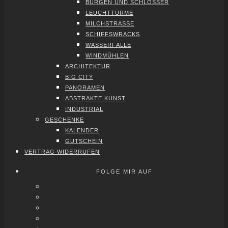
BUR­GEN UND SCHLÖS­SER
LEUCHT­TÜR­ME
MILCH­STRAS­SE
SCHIFFS­WRACKS
WAS­SER­FÄL­LE
WIND­MÜH­LEN
ARCHI­TEK­TUR
BIG CITY
PAN­ORA­MEN
ABS­TRAK­TE KUNST
INDUS­TRI­AL
GESCHEN­KE
KALEN­DER
GUT­SCHEIN
VER­TRAG WIDER­RU­FEN
FOLGE MIR AUF