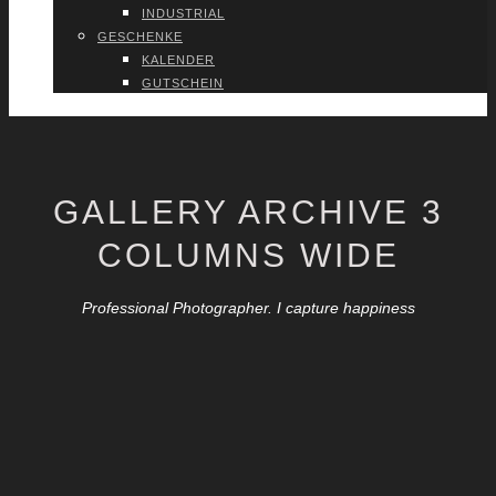
INDUS­TRI­AL
GESCHEN­KE
KALEN­DER
GUT­SCHEIN
VER­TRAG WIDER­RU­FEN
GAL­LERY ARCHI­VE 3
COLUM­NS WIDE
Professional Photographer. I capture happiness