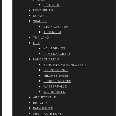
SÜD­TI­ROL
LUXEM­BURG
SCHWEIZ
SPA­NI­EN
GRAN CANA­RIA
TENE­RIF­FA
THAI­LAND
USA
KALI­FOR­NI­EN
SAN FRAN­CIS­CO
LAND­SCHAF­TEN
BUR­GEN UND SCHLÖS­SER
LEUCHT­TÜR­ME
MILCH­STRAS­SE
SCHIFFS­WRACKS
WAS­SER­FÄL­LE
WIND­MÜH­LEN
ARCHI­TEK­TUR
BIG CITY
PAN­ORA­MEN
ABS­TRAK­TE KUNST