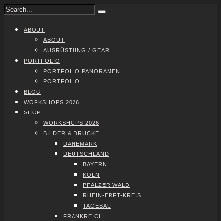
ABOUT
ABOUT
AUS­RÜS­TUNG / GEAR
PORT­FO­LIO
PORT­FO­LIO PAN­ORA­MEN
PORT­FO­LIO
BLOG
WORK­SHOPS 2026
SHOP
WORK­SHOPS 2026
BIL­DER & DRU­CKE
DÄNE­MARK
DEUTSCH­LAND
BAY­ERN
KÖLN
PFÄL­ZER WALD
RHEIN-ERFT-KREIS
TAGE­BAU
FRANK­REICH