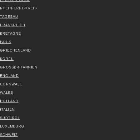
RHEIN-ERFT-KREIS
TAGE­BAU
FRANK­REICH
BRE­TA­GNE
PARIS
GRIE­CHEN­LAND
KOR­FU
GROSS­BRI­TAN­NI­EN
ENG­LAND
CORN­WALL
WALES
HOL­LAND
ITA­LI­EN
SÜD­TI­ROL
LUXEM­BURG
SCHWEIZ