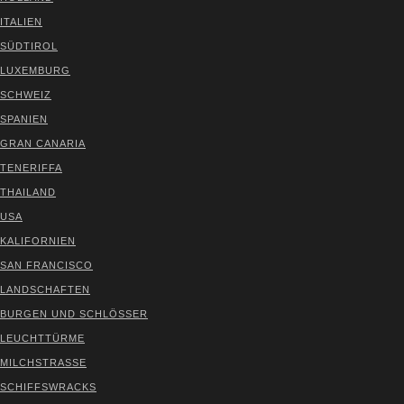
ITA­LI­EN
SÜD­TI­ROL
LUXEM­BURG
SCHWEIZ
SPA­NI­EN
GRAN CANA­RIA
TENE­RIF­FA
THAI­LAND
USA
KALI­FOR­NI­EN
SAN FRAN­CIS­CO
LAND­SCHAF­TEN
BUR­GEN UND SCHLÖS­SER
LEUCHT­TÜR­ME
MILCH­STRAS­SE
SCHIFFS­WRACKS