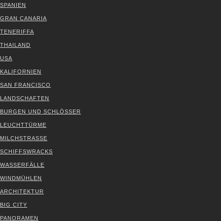
SPA­NI­EN
GRAN CANA­RIA
TENE­RIF­FA
THAI­LAND
USA
KALI­FOR­NI­EN
SAN FRAN­CIS­CO
LAND­SCHAF­TEN
BUR­GEN UND SCHLÖS­SER
LEUCHT­TÜR­ME
MILCH­STRAS­SE
SCHIFFS­WRACKS
WAS­SER­FÄL­LE
WIND­MÜH­LEN
ARCHI­TEK­TUR
BIG CITY
PAN­ORA­MEN