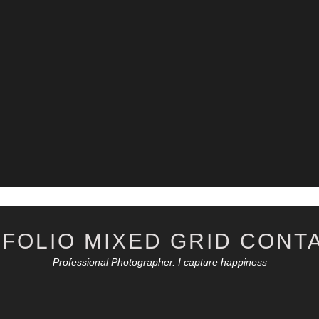
­FO­LIO MIXED GRID CON­TA
Professional Photographer. I capture happiness