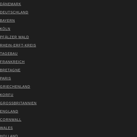
DÄNE­MARK
DEUTSCH­LAND
BAY­ERN
KÖLN
PFÄL­ZER WALD
RHEIN-ERFT-KREIS
TAGE­BAU
FRANK­REICH
BRE­TA­GNE
PARIS
GRIE­CHEN­LAND
KOR­FU
GROSS­BRI­TAN­NI­EN
ENG­LAND
CORN­WALL
WALES
HOL­LAND