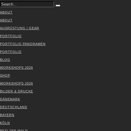
ABOUT
ABOUT
AUS­RÜS­TUNG / GEAR
PORT­FO­LIO
PORT­FO­LIO PAN­ORA­MEN
PORT­FO­LIO
BLOG
WORK­SHOPS 2026
SHOP
WORK­SHOPS 2026
BIL­DER & DRU­CKE
DÄNE­MARK
DEUTSCH­LAND
BAY­ERN
KÖLN
PFÄL­ZER WALD