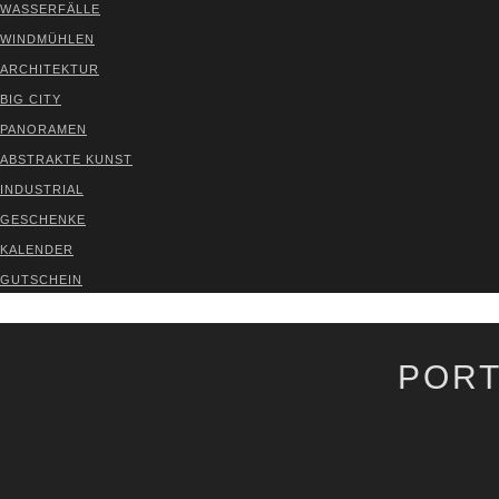
WAS­SER­FÄL­LE
WIND­MÜH­LEN
ARCHI­TEK­TUR
BIG CITY
PAN­ORA­MEN
ABS­TRAK­TE KUNST
INDUS­TRI­AL
GESCHEN­KE
KALEN­DER
GUT­SCHEIN
VER­TRAG WIDER­RU­FEN
PORT