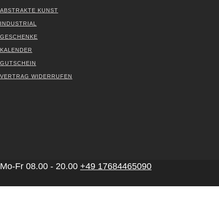
ABS­TRAK­TE KUNST
INDUS­TRI­AL
GESCHEN­KE
KALEN­DER
GUT­SCHEIN
VER­TRAG WIDER­RU­FEN
Mo-Fr 08.00 - 20.00
+49 17684465090