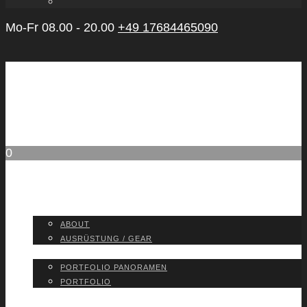
Mo-Fr 08.00 - 20.00
+49 17684465090
0
ABOUT
ABOUT
AUS­RÜS­TUNG / GEAR
PORT­FO­LIO
PORT­FO­LIO PAN­ORA­MEN
PORT­FO­LIO
BLOG