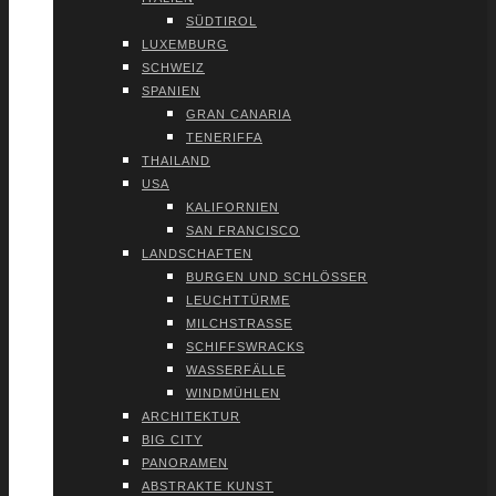
SÜD­TI­ROL
LUXEM­BURG
SCHWEIZ
SPA­NI­EN
GRAN CANA­RIA
TENE­RIF­FA
THAI­LAND
USA
KALI­FOR­NI­EN
SAN FRAN­CIS­CO
LAND­SCHAF­TEN
BUR­GEN UND SCHLÖS­SER
LEUCHT­TÜR­ME
MILCH­STRAS­SE
SCHIFFS­WRACKS
WAS­SER­FÄL­LE
WIND­MÜH­LEN
ARCHI­TEK­TUR
BIG CITY
PAN­ORA­MEN
ABS­TRAK­TE KUNST