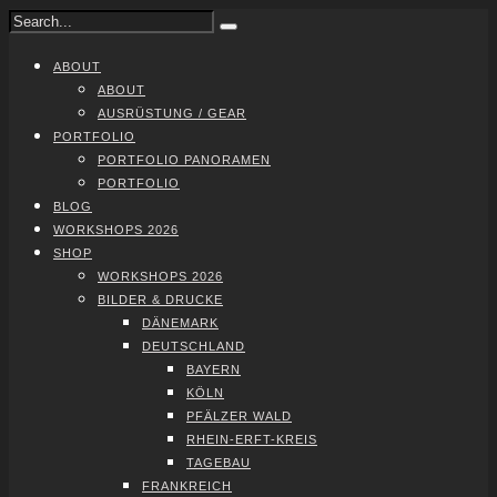
ABOUT
ABOUT
AUS­RÜS­TUNG / GEAR
PORT­FO­LIO
PORT­FO­LIO PAN­ORA­MEN
PORT­FO­LIO
BLOG
WORK­SHOPS 2026
SHOP
WORK­SHOPS 2026
BIL­DER & DRU­CKE
DÄNE­MARK
DEUTSCH­LAND
BAY­ERN
KÖLN
PFÄL­ZER WALD
RHEIN-ERFT-KREIS
TAGE­BAU
FRANK­REICH