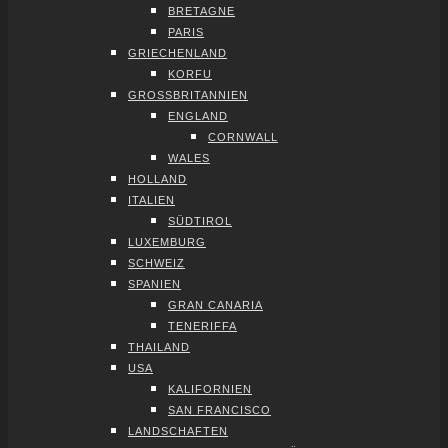
BRE­TA­GNE
PARIS
GRIE­CHEN­LAND
KOR­FU
GROSS­BRI­TAN­NI­EN
ENG­LAND
CORN­WALL
WALES
HOL­LAND
ITA­LI­EN
SÜD­TI­ROL
LUXEM­BURG
SCHWEIZ
SPA­NI­EN
GRAN CANA­RIA
TENE­RIF­FA
THAI­LAND
USA
KALI­FOR­NI­EN
SAN FRAN­CIS­CO
LAND­SCHAF­TEN