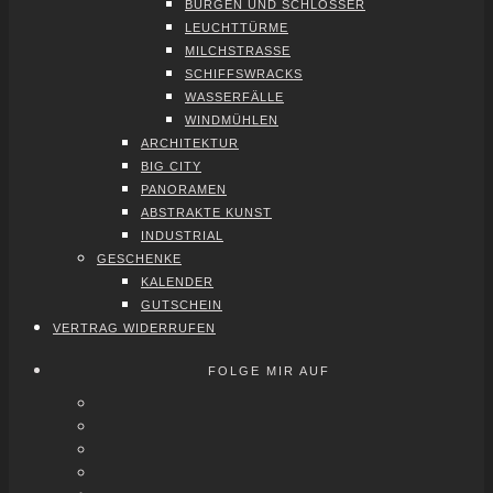
BUR­GEN UND SCHLÖS­SER
LEUCHT­TÜR­ME
MILCH­STRAS­SE
SCHIFFS­WRACKS
WAS­SER­FÄL­LE
WIND­MÜH­LEN
ARCHI­TEK­TUR
BIG CITY
PAN­ORA­MEN
ABS­TRAK­TE KUNST
INDUS­TRI­AL
GESCHEN­KE
KALEN­DER
GUT­SCHEIN
VER­TRAG WIDER­RU­FEN
FOLGE MIR AUF