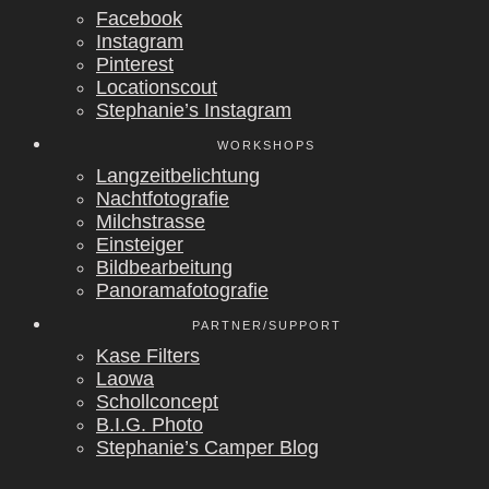
Face­book
Insta­gram
Pin­te­rest
Loca­ti­ons­cout
Stephanie’s Insta­gram
WORK­SHOPS
Lang­zeit­be­lich­tung
Nacht­fo­to­gra­fie
Milch­stras­se
Ein­stei­ger
Bild­be­ar­bei­tung
Pan­ora­ma­fo­to­gra­fie
PARTNER/SUPPORT
Kase Fil­ters
Lao­wa
Scholl­con­cept
B.I.G. Pho­to
Stephanie’s Cam­per Blog