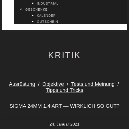
INDUS­TRI­AL
GESCHEN­KE
KALEN­DER
GUT­SCHEIN
VER­TRAG WIDER­RU­FEN
KRITIK
Ausrüstung
/
Objektive
/
Tests und Meinung
/
Tipps und Tricks
SIG­MA 24MM 1.4 ART — WIRK­LICH SO GUT?
24. Januar 2021