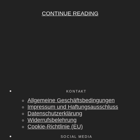
CONTINUE READING
KON­TAKT
All­ge­mei­ne Geschäfts­be­din­gun­gen
Impres­sum und Haf­tungs­aus­schluss
Daten­schutz­er­klä­rung
Wider­rufs­be­leh­rung
Coo­kie-Rich­t­­li­­nie (EU)
SOCIAL MEDIA