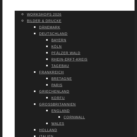
WORK­SHOPS 2026
SHOP
WORK­SHOPS 2026
BIL­DER & DRU­CKE
DÄNE­MARK
DEUTSCH­LAND
BAY­ERN
KÖLN
PFÄL­ZER WALD
RHEIN-ERFT-KREIS
TAGE­BAU
FRANK­REICH
BRE­TA­GNE
PARIS
GRIE­CHEN­LAND
KOR­FU
GROSS­BRI­TAN­NI­EN
ENG­LAND
CORN­WALL
WALES
HOL­LAND
ITA­LI­EN