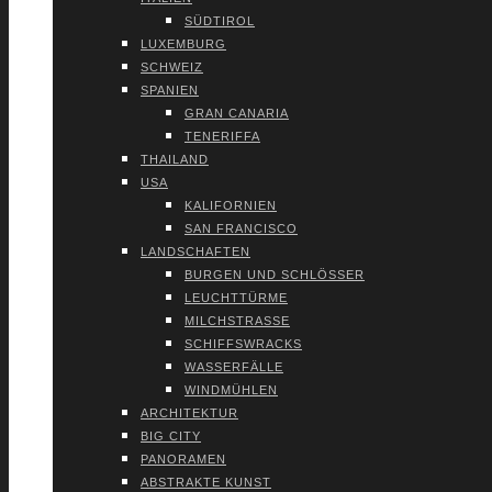
SÜD­TI­ROL
LUXEM­BURG
SCHWEIZ
SPA­NI­EN
GRAN CANA­RIA
TENE­RIF­FA
THAI­LAND
USA
KALI­FOR­NI­EN
SAN FRAN­CIS­CO
LAND­SCHAF­TEN
BUR­GEN UND SCHLÖS­SER
LEUCHT­TÜR­ME
MILCH­STRAS­SE
SCHIFFS­WRACKS
WAS­SER­FÄL­LE
WIND­MÜH­LEN
ARCHI­TEK­TUR
BIG CITY
PAN­ORA­MEN
ABS­TRAK­TE KUNST