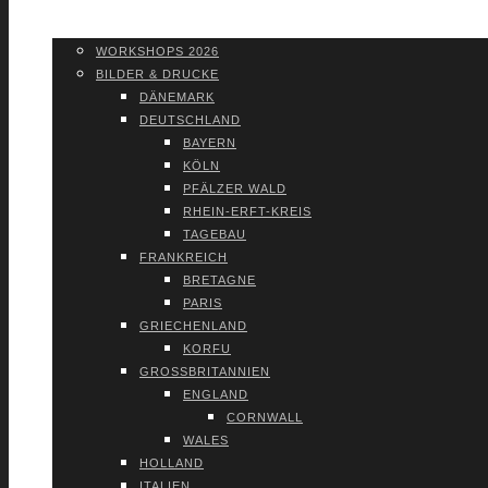
WORK­SHOPS 2026
SHOP
WORK­SHOPS 2026
BIL­DER & DRU­CKE
DÄNE­MARK
DEUTSCH­LAND
BAY­ERN
KÖLN
PFÄL­ZER WALD
RHEIN-ERFT-KREIS
TAGE­BAU
FRANK­REICH
BRE­TA­GNE
PARIS
GRIE­CHEN­LAND
KOR­FU
GROSS­BRI­TAN­NI­EN
ENG­LAND
CORN­WALL
WALES
HOL­LAND
ITA­LI­EN