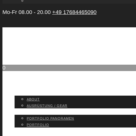
Mo-Fr 08.00 - 20.00
+49 17684465090
0
ABOUT
ABOUT
AUS­RÜS­TUNG / GEAR
PORT­FO­LIO
PORT­FO­LIO PAN­ORA­MEN
PORT­FO­LIO
BLOG