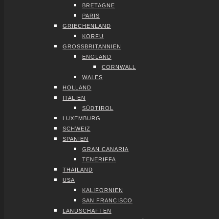
BRE­TA­GNE
PARIS
GRIE­CHEN­LAND
KOR­FU
GROSS­BRI­TAN­NI­EN
ENG­LAND
CORN­WALL
WALES
HOL­LAND
ITA­LI­EN
SÜD­TI­ROL
LUXEM­BURG
SCHWEIZ
SPA­NI­EN
GRAN CANA­RIA
TENE­RIF­FA
THAI­LAND
USA
KALI­FOR­NI­EN
SAN FRAN­CIS­CO
LAND­SCHAF­TEN