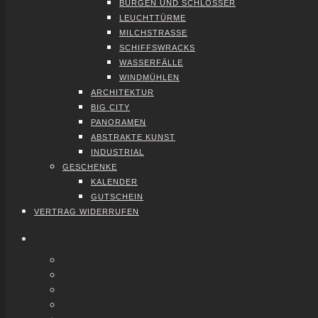
BUR­GEN UND SCHLÖS­SER
LEUCHT­TÜR­ME
MILCH­STRAS­SE
SCHIFFS­WRACKS
WAS­SER­FÄL­LE
WIND­MÜH­LEN
ARCHI­TEK­TUR
BIG CITY
PAN­ORA­MEN
ABS­TRAK­TE KUNST
INDUS­TRI­AL
GESCHEN­KE
KALEN­DER
GUT­SCHEIN
VER­TRAG WIDER­RU­FEN