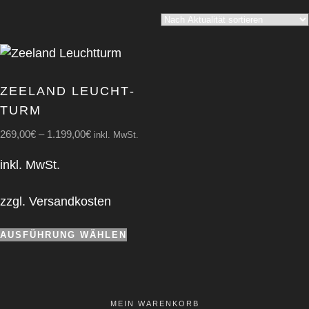
ZEE­LAND LEUCHT­
TURM
269,00
€
–
1.199,00
€
inkl. MwSt.
inkl. MwSt.
zzgl.
Versandkosten
Dieses
AUSFÜHRUNG WÄHLEN
Produkt
weist
mehrere
Varianten
MEIN WAREN­KORB