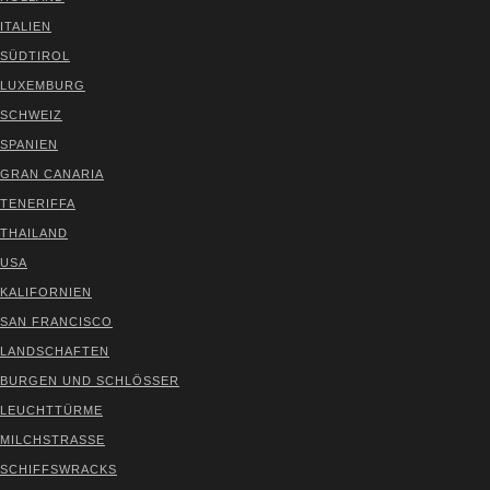
ITA­LI­EN
SÜD­TI­ROL
LUXEM­BURG
SCHWEIZ
SPA­NI­EN
GRAN CANA­RIA
TENE­RIF­FA
THAI­LAND
USA
KALI­FOR­NI­EN
SAN FRAN­CIS­CO
LAND­SCHAF­TEN
BUR­GEN UND SCHLÖS­SER
LEUCHT­TÜR­ME
MILCH­STRAS­SE
SCHIFFS­WRACKS