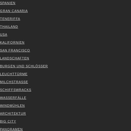
SPA­NI­EN
GRAN CANA­RIA
TENE­RIF­FA
THAI­LAND
USA
KALI­FOR­NI­EN
SAN FRAN­CIS­CO
LAND­SCHAF­TEN
BUR­GEN UND SCHLÖS­SER
LEUCHT­TÜR­ME
MILCH­STRAS­SE
SCHIFFS­WRACKS
WAS­SER­FÄL­LE
WIND­MÜH­LEN
ARCHI­TEK­TUR
BIG CITY
PAN­ORA­MEN