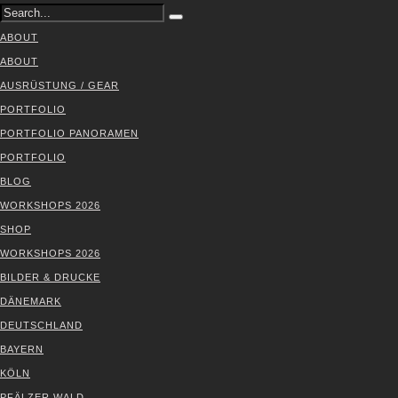
ABOUT
ABOUT
AUS­RÜS­TUNG / GEAR
PORT­FO­LIO
PORT­FO­LIO PAN­ORA­MEN
PORT­FO­LIO
BLOG
WORK­SHOPS 2026
SHOP
WORK­SHOPS 2026
BIL­DER & DRU­CKE
DÄNE­MARK
DEUTSCH­LAND
BAY­ERN
KÖLN
PFÄL­ZER WALD