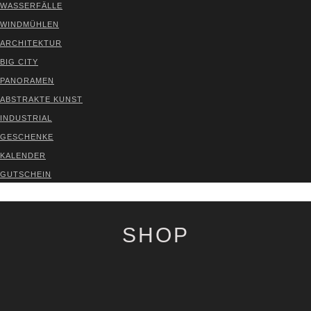
WAS­SER­FÄL­LE
WIND­MÜH­LEN
ARCHI­TEK­TUR
BIG CITY
PAN­ORA­MEN
ABS­TRAK­TE KUNST
INDUS­TRI­AL
GESCHEN­KE
KALEN­DER
GUT­SCHEIN
VER­TRAG WIDER­RU­FEN
SHOP