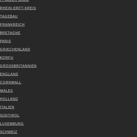
RHEIN-ERFT-KREIS
TAGE­BAU
FRANK­REICH
BRE­TA­GNE
PARIS
GRIE­CHEN­LAND
KOR­FU
GROSS­BRI­TAN­NI­EN
ENG­LAND
CORN­WALL
WALES
HOL­LAND
ITA­LI­EN
SÜD­TI­ROL
LUXEM­BURG
SCHWEIZ