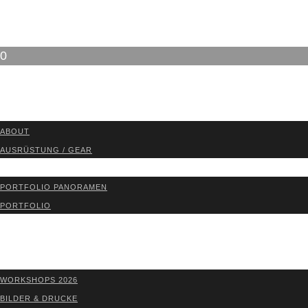
0
ABOUT
ABOUT
AUS­RÜS­TUNG / GEAR
PORT­FO­LIO
PORT­FO­LIO PAN­ORA­MEN
PORT­FO­LIO
BLOG
WORK­SHOPS 2026
SHOP
WORK­SHOPS 2026
BIL­DER & DRU­CKE