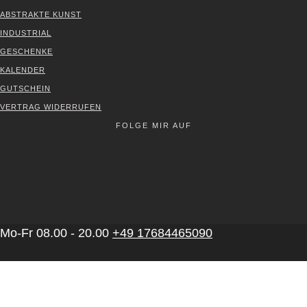
ABS­TRAK­TE KUNST
INDUS­TRI­AL
GESCHEN­KE
KALEN­DER
GUT­SCHEIN
VER­TRAG WIDER­RU­FEN
FOLGE MIR AUF
Mo-Fr 08.00 - 20.00
+49 17684465090