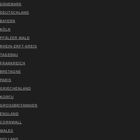
DÄNE­MARK
DEUTSCH­LAND
BAY­ERN
KÖLN
PFÄL­ZER WALD
RHEIN-ERFT-KREIS
TAGE­BAU
FRANK­REICH
BRE­TA­GNE
PARIS
GRIE­CHEN­LAND
KOR­FU
GROSS­BRI­TAN­NI­EN
ENG­LAND
CORN­WALL
WALES
HOL­LAND