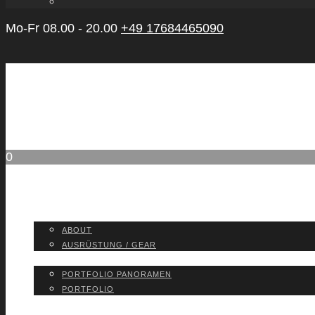
Mo-Fr 08.00 - 20.00
+49 17684465090
0
ABOUT
ABOUT
AUS­RÜS­TUNG / GEAR
PORT­FO­LIO
PORT­FO­LIO PAN­ORA­MEN
PORT­FO­LIO
BLOG