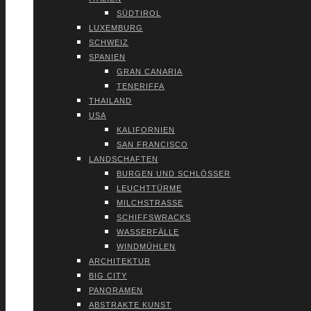
SÜD­TI­ROL
LUXEM­BURG
SCHWEIZ
SPA­NI­EN
GRAN CANA­RIA
TENE­RIF­FA
THAI­LAND
USA
KALI­FOR­NI­EN
SAN FRAN­CIS­CO
LAND­SCHAF­TEN
BUR­GEN UND SCHLÖS­SER
LEUCHT­TÜR­ME
MILCH­STRAS­SE
SCHIFFS­WRACKS
WAS­SER­FÄL­LE
WIND­MÜH­LEN
ARCHI­TEK­TUR
BIG CITY
PAN­ORA­MEN
ABS­TRAK­TE KUNST