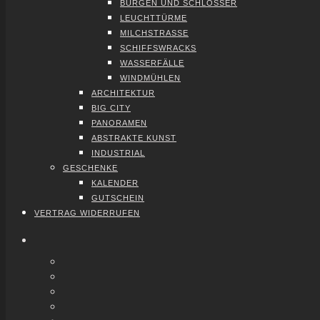
BUR­GEN UND SCHLÖS­SER
LEUCHT­TÜR­ME
MILCH­STRAS­SE
SCHIFFS­WRACKS
WAS­SER­FÄL­LE
WIND­MÜH­LEN
ARCHI­TEK­TUR
BIG CITY
PAN­ORA­MEN
ABS­TRAK­TE KUNST
INDUS­TRI­AL
GESCHEN­KE
KALEN­DER
GUT­SCHEIN
VER­TRAG WIDER­RU­FEN