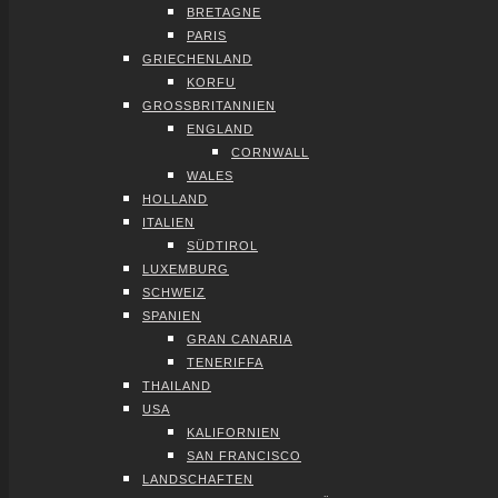
BRE­TA­GNE
PARIS
GRIE­CHEN­LAND
KOR­FU
GROSS­BRI­TAN­NI­EN
ENG­LAND
CORN­WALL
WALES
HOL­LAND
ITA­LI­EN
SÜD­TI­ROL
LUXEM­BURG
SCHWEIZ
SPA­NI­EN
GRAN CANA­RIA
TENE­RIF­FA
THAI­LAND
USA
KALI­FOR­NI­EN
SAN FRAN­CIS­CO
LAND­SCHAF­TEN