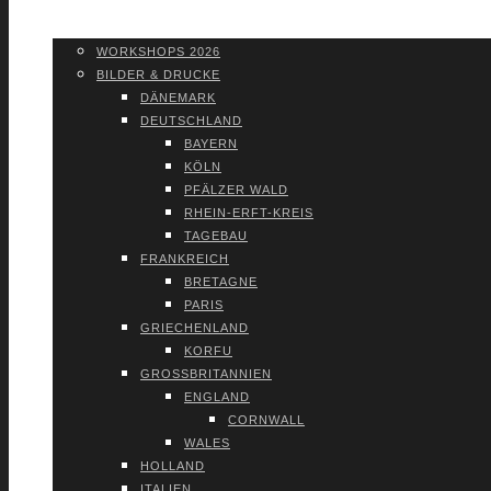
WORK­SHOPS 2026
SHOP
WORK­SHOPS 2026
BIL­DER & DRU­CKE
DÄNE­MARK
DEUTSCH­LAND
BAY­ERN
KÖLN
PFÄL­ZER WALD
RHEIN-ERFT-KREIS
TAGE­BAU
FRANK­REICH
BRE­TA­GNE
PARIS
GRIE­CHEN­LAND
KOR­FU
GROSS­BRI­TAN­NI­EN
ENG­LAND
CORN­WALL
WALES
HOL­LAND
ITA­LI­EN