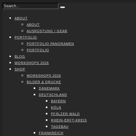
ABOUT
ABOUT
AUS­RÜS­TUNG / GEAR
PORT­FO­LIO
PORT­FO­LIO PAN­ORA­MEN
PORT­FO­LIO
BLOG
WORK­SHOPS 2026
SHOP
WORK­SHOPS 2026
BIL­DER & DRU­CKE
DÄNE­MARK
DEUTSCH­LAND
BAY­ERN
KÖLN
PFÄL­ZER WALD
RHEIN-ERFT-KREIS
TAGE­BAU
FRANK­REICH