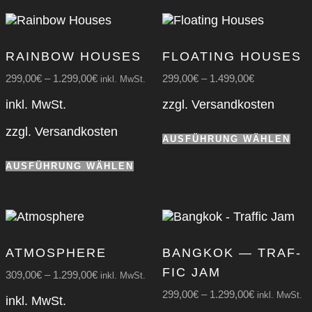
Die
meh
Optionen
Var
können
auf.
auf
Die
RAIN­BOW HOU­SES
FLOA­TING HOU­SES
der
Opt
Produktseite
kön
299,00
€
–
1.299,00
€
299,00
€
–
1.499,00
€
inkl. MwSt.
gewählt
auf
inkl. MwSt.
zzgl.
Versandkosten
werden
der
Pro
Die
zzgl.
Versandkosten
gew
AUSFÜHRUNG WÄHLEN
Pro
wer
Dieses
wei
AUSFÜHRUNG WÄHLEN
Produkt
meh
weist
Var
mehrere
auf.
Varianten
Die
auf.
Opt
Die
kön
ATMO­SPHE­RE
BANG­KOK — TRAF­
Optionen
auf
FIC JAM
können
309,00
€
–
1.299,00
€
der
inkl. MwSt.
auf
Pro
299,00
€
–
1.299,00
€
inkl. MwSt.
inkl. MwSt.
der
gew