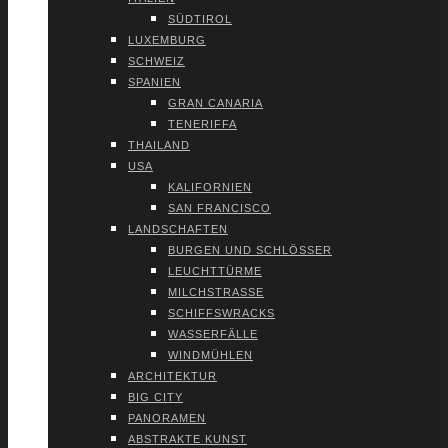
SÜD­TI­ROL
LUXEM­BURG
SCHWEIZ
SPA­NI­EN
GRAN CANA­RIA
TENE­RIF­FA
THAI­LAND
USA
KALI­FOR­NI­EN
SAN FRAN­CIS­CO
LAND­SCHAF­TEN
BUR­GEN UND SCHLÖS­SER
LEUCHT­TÜR­ME
MILCH­STRAS­SE
SCHIFFS­WRACKS
WAS­SER­FÄL­LE
WIND­MÜH­LEN
ARCHI­TEK­TUR
BIG CITY
PAN­ORA­MEN
ABS­TRAK­TE KUNST