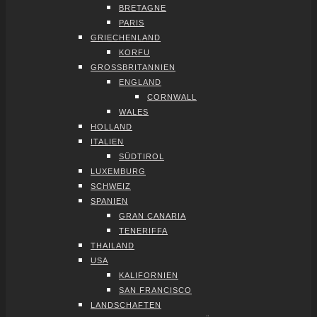
BRE­TA­GNE
PARIS
GRIE­CHEN­LAND
KOR­FU
GROSS­BRI­TAN­NI­EN
ENG­LAND
CORN­WALL
WALES
HOL­LAND
ITA­LI­EN
SÜD­TI­ROL
LUXEM­BURG
SCHWEIZ
SPA­NI­EN
GRAN CANA­RIA
TENE­RIF­FA
THAI­LAND
USA
KALI­FOR­NI­EN
SAN FRAN­CIS­CO
LAND­SCHAF­TEN