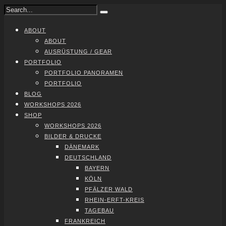
ABOUT
ABOUT
AUS­RÜS­TUNG / GEAR
PORT­FO­LIO
PORT­FO­LIO PAN­ORA­MEN
PORT­FO­LIO
BLOG
WORK­SHOPS 2026
SHOP
WORK­SHOPS 2026
BIL­DER & DRU­CKE
DÄNE­MARK
DEUTSCH­LAND
BAY­ERN
KÖLN
PFÄL­ZER WALD
RHEIN-ERFT-KREIS
TAGE­BAU
FRANK­REICH