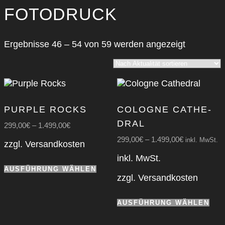
FOTODRUCK
Nach
Ergebnisse 46 – 54 von 59 werden angezeigt
Aktualität
sortiert
PUR­PLE ROCKS
COLO­GNE CATHE­
DRAL
299,00
€
–
1.499,00
€
299,00
€
–
1.499,00
€
inkl. MwSt.
zzgl.
Versandkosten
inkl. MwSt.
Dieses
AUSFÜHRUNG WÄHLEN
Produkt
zzgl.
Versandkosten
weist
mehrere
Die
AUSFÜHRUNG WÄHLEN
Varianten
Pro
auf.
wei