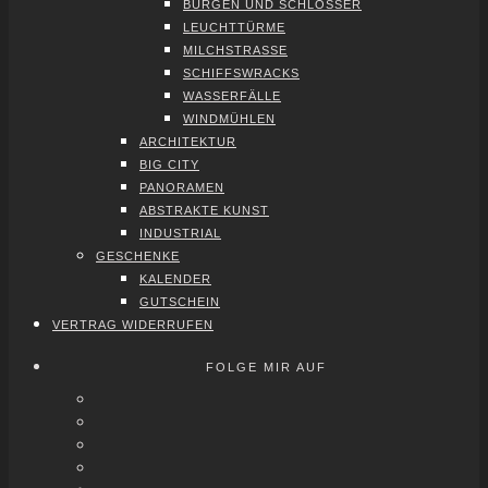
BUR­GEN UND SCHLÖS­SER
LEUCHT­TÜR­ME
MILCH­STRAS­SE
SCHIFFS­WRACKS
WAS­SER­FÄL­LE
WIND­MÜH­LEN
ARCHI­TEK­TUR
BIG CITY
PAN­ORA­MEN
ABS­TRAK­TE KUNST
INDUS­TRI­AL
GESCHEN­KE
KALEN­DER
GUT­SCHEIN
VER­TRAG WIDER­RU­FEN
FOLGE MIR AUF