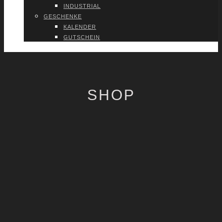
INDUS­TRI­AL
GESCHEN­KE
KALEN­DER
GUT­SCHEIN
VER­TRAG WIDER­RU­FEN
SHOP