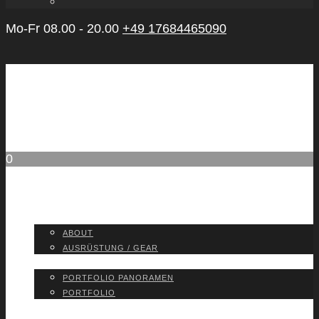
Mo-Fr 08.00 - 20.00
+49 17684465090
0
ABOUT
ABOUT
AUS­RÜS­TUNG / GEAR
PORT­FO­LIO
PORT­FO­LIO PAN­ORA­MEN
PORT­FO­LIO
BLOG