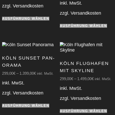
Produktseite
inkl. MwSt.
wer
zzgl.
Versandkosten
gewählt
zzgl.
Versandkosten
werden
Dieses
AUSFÜHRUNG WÄHLEN
Produkt
Die
weist
AUSFÜHRUNG WÄHLEN
Pro
mehrere
wei
Varianten
meh
auf.
Var
Die
auf.
Optionen
Die
KÖLN SUN­SET PAN­
können
Opt
KÖLN FLUG­HA­FEN
auf
ORA­MA
kön
der
MIT SKY­LINE
auf
299,00
€
–
1.399,00
€
inkl. MwSt.
Produktseite
der
299,00
€
–
1.499,00
€
inkl. MwSt.
gewählt
Pro
inkl. MwSt.
werden
gew
inkl. MwSt.
zzgl.
Versandkosten
wer
zzgl.
Versandkosten
Dieses
AUSFÜHRUNG WÄHLEN
Produkt
Die
AUSFÜHRUNG WÄHLEN
weist
Pro