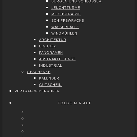
BUR­GEN UND SCHLÖS­SER
LEUCHT­TÜR­ME
MILCH­STRAS­SE
SCHIFFS­WRACKS
WAS­SER­FÄL­LE
WIND­MÜH­LEN
ARCHI­TEK­TUR
BIG CITY
PAN­ORA­MEN
ABS­TRAK­TE KUNST
INDUS­TRI­AL
GESCHEN­KE
KALEN­DER
GUT­SCHEIN
VER­TRAG WIDER­RU­FEN
FOLGE MIR AUF