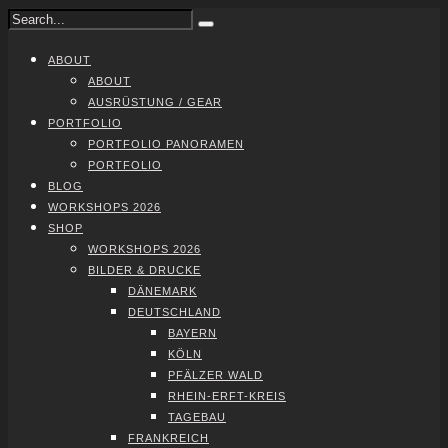
ABOUT
ABOUT
AUS­RÜS­TUNG / GEAR
PORT­FO­LIO
PORT­FO­LIO PAN­ORA­MEN
PORT­FO­LIO
BLOG
WORK­SHOPS 2026
SHOP
WORK­SHOPS 2026
BIL­DER & DRU­CKE
DÄNE­MARK
DEUTSCH­LAND
BAY­ERN
KÖLN
PFÄL­ZER WALD
RHEIN-ERFT-KREIS
TAGE­BAU
FRANK­REICH