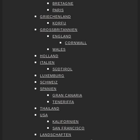
BRE­TA­GNE
PARIS
GRIE­CHEN­LAND
KOR­FU
GROSS­BRI­TAN­NI­EN
ENG­LAND
CORN­WALL
WALES
HOL­LAND
ITA­LI­EN
SÜD­TI­ROL
LUXEM­BURG
SCHWEIZ
SPA­NI­EN
GRAN CANA­RIA
TENE­RIF­FA
THAI­LAND
USA
KALI­FOR­NI­EN
SAN FRAN­CIS­CO
LAND­SCHAF­TEN