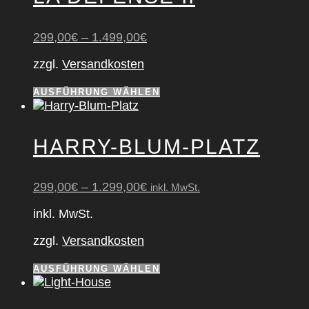
auf.
Die
299,00
€
–
1.499,00
€
Optionen
können
zzgl.
Versandkosten
auf
der
Dieses
AUSFÜHRUNG WÄHLEN
Produktseite
Produkt
gewählt
weist
werden
mehrere
HAR­RY-BLUM-PLATZ
Varianten
auf.
Die
299,00
€
–
1.299,00
€
inkl. MwSt.
Optionen
können
inkl. MwSt.
auf
der
zzgl.
Versandkosten
Produktseite
gewählt
Dieses
AUSFÜHRUNG WÄHLEN
werden
Produkt
weist