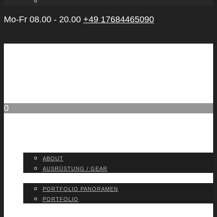
Mo-Fr 08.00 - 20.00
+49 17684465090
0
ABOUT
ABOUT
AUS­RÜS­TUNG / GEAR
PORT­FO­LIO
PORT­FO­LIO PAN­ORA­MEN
PORT­FO­LIO
BLOG