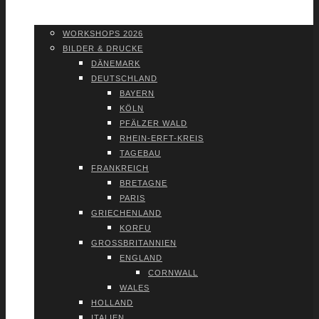
WORK­SHOPS 2026
SHOP
WORK­SHOPS 2026
BIL­DER & DRU­CKE
DÄNE­MARK
DEUTSCH­LAND
BAY­ERN
KÖLN
PFÄL­ZER WALD
RHEIN-ERFT-KREIS
TAGE­BAU
FRANK­REICH
BRE­TA­GNE
PARIS
GRIE­CHEN­LAND
KOR­FU
GROSS­BRI­TAN­NI­EN
ENG­LAND
CORN­WALL
WALES
HOL­LAND
ITA­LI­EN