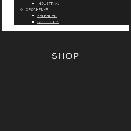
INDUS­TRI­AL
GESCHEN­KE
KALEN­DER
GUT­SCHEIN
VER­TRAG WIDER­RU­FEN
SHOP