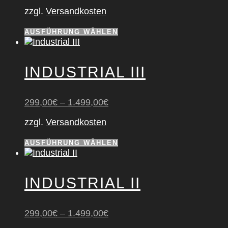
zzgl.
Versandkosten
Dieses
AUSFÜHRUNG WÄHLEN
Produkt
weist
mehrere
INDUS­TRI­AL III
Varianten
auf.
Die
299,00
€
–
1.499,00
€
Optionen
können
zzgl.
Versandkosten
auf
der
Dieses
AUSFÜHRUNG WÄHLEN
Produktseite
Produkt
gewählt
weist
werden
mehrere
INDUS­TRI­AL II
Varianten
auf.
Die
299,00
€
–
1.499,00
€
Optionen
können