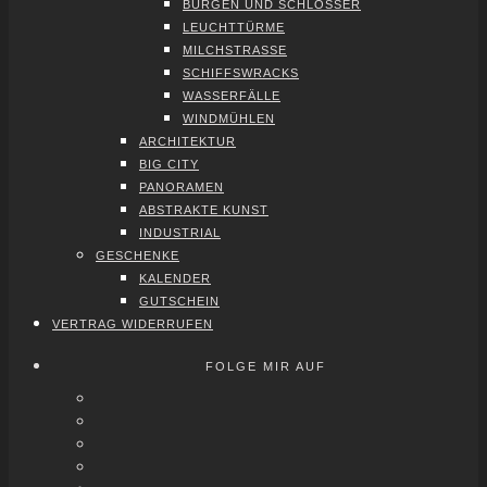
BUR­GEN UND SCHLÖS­SER
LEUCHT­TÜR­ME
MILCH­STRAS­SE
SCHIFFS­WRACKS
WAS­SER­FÄL­LE
WIND­MÜH­LEN
ARCHI­TEK­TUR
BIG CITY
PAN­ORA­MEN
ABS­TRAK­TE KUNST
INDUS­TRI­AL
GESCHEN­KE
KALEN­DER
GUT­SCHEIN
VER­TRAG WIDER­RU­FEN
FOLGE MIR AUF