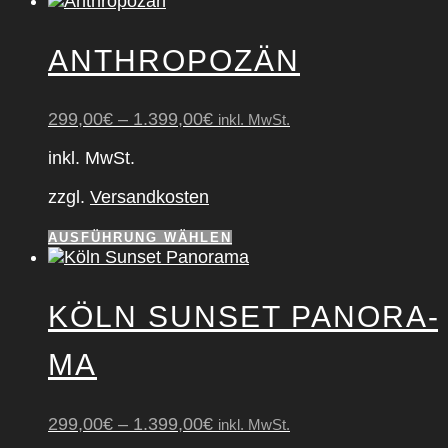
weist
mehrere
ANTHRO­PO­ZÄN
Varianten
auf.
Die
299,00
€
–
1.399,00
€
inkl. MwSt.
Optionen
können
inkl. MwSt.
auf
der
zzgl.
Versandkosten
Produktseite
gewählt
Dieses
AUSFÜHRUNG WÄHLEN
werden
Produkt
weist
mehrere
KÖLN SUN­SET PAN­ORA­
Varianten
auf.
MA
Die
Optionen
können
299,00
€
–
1.399,00
€
auf
inkl. MwSt.
der