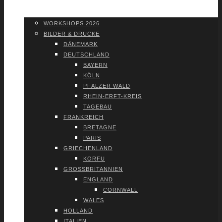
WORK­SHOPS 2026
SHOP
WORK­SHOPS 2026
BIL­DER & DRU­CKE
DÄNE­MARK
DEUTSCH­LAND
BAY­ERN
KÖLN
PFÄL­ZER WALD
RHEIN-ERFT-KREIS
TAGE­BAU
FRANK­REICH
BRE­TA­GNE
PARIS
GRIE­CHEN­LAND
KOR­FU
GROSS­BRI­TAN­NI­EN
ENG­LAND
CORN­WALL
WALES
HOL­LAND
ITA­LI­EN