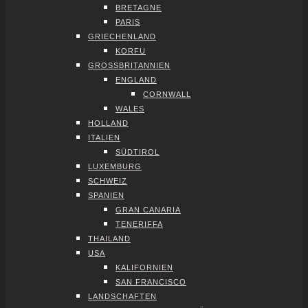
BRE­TA­GNE
PARIS
GRIE­CHEN­LAND
KOR­FU
GROSS­BRI­TAN­NI­EN
ENG­LAND
CORN­WALL
WALES
HOL­LAND
ITA­LI­EN
SÜD­TI­ROL
LUXEM­BURG
SCHWEIZ
SPA­NI­EN
GRAN CANA­RIA
TENE­RIF­FA
THAI­LAND
USA
KALI­FOR­NI­EN
SAN FRAN­CIS­CO
LAND­SCHAF­TEN