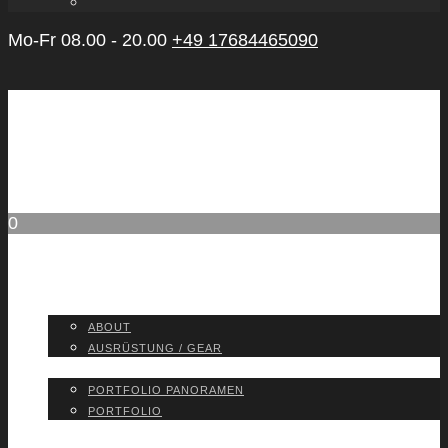
Mo-Fr 08.00 - 20.00
+49 17684465090
0
ABOUT
ABOUT
AUS­RÜS­TUNG / GEAR
PORT­FO­LIO
PORT­FO­LIO PAN­ORA­MEN
PORT­FO­LIO
BLOG