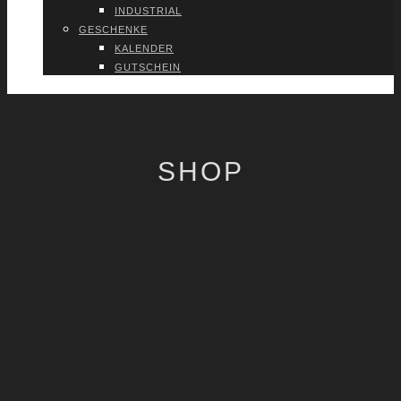
INDUS­TRI­AL
GESCHEN­KE
KALEN­DER
GUT­SCHEIN
VER­TRAG WIDER­RU­FEN
SHOP