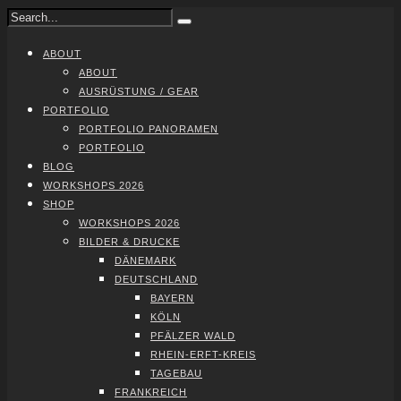
ABOUT
ABOUT
AUS­RÜS­TUNG / GEAR
PORT­FO­LIO
PORT­FO­LIO PAN­ORA­MEN
PORT­FO­LIO
BLOG
WORK­SHOPS 2026
SHOP
WORK­SHOPS 2026
BIL­DER & DRU­CKE
DÄNE­MARK
DEUTSCH­LAND
BAY­ERN
KÖLN
PFÄL­ZER WALD
RHEIN-ERFT-KREIS
TAGE­BAU
FRANK­REICH