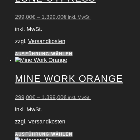
299,00
€
–
1.399,00
€
inkl. MwSt.
inkl. MwSt.
zzgl.
Versandkosten
Dieses
AUSFÜHRUNG WÄHLEN
Produkt
weist
mehrere
MINE WORK ORAN­GE
Varianten
auf.
Die
299,00
€
–
1.399,00
€
inkl. MwSt.
Optionen
können
inkl. MwSt.
auf
der
zzgl.
Versandkosten
Produktseite
gewählt
Dieses
AUSFÜHRUNG WÄHLEN
werden
Produkt