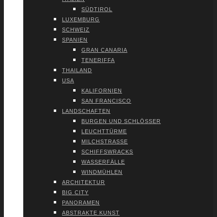
SÜD­TI­ROL
LUXEM­BURG
SCHWEIZ
SPA­NI­EN
GRAN CANA­RIA
TENE­RIF­FA
THAI­LAND
USA
KALI­FOR­NI­EN
SAN FRAN­CIS­CO
LAND­SCHAF­TEN
BUR­GEN UND SCHLÖS­SER
LEUCHT­TÜR­ME
MILCH­STRAS­SE
SCHIFFS­WRACKS
WAS­SER­FÄL­LE
WIND­MÜH­LEN
ARCHI­TEK­TUR
BIG CITY
PAN­ORA­MEN
ABS­TRAK­TE KUNST