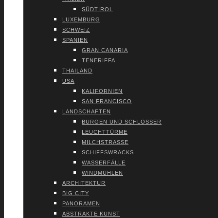
SÜD­TI­ROL
LUXEM­BURG
SCHWEIZ
SPA­NI­EN
GRAN CANA­RIA
TENE­RIF­FA
THAI­LAND
USA
KALI­FOR­NI­EN
SAN FRAN­CIS­CO
LAND­SCHAF­TEN
BUR­GEN UND SCHLÖS­SER
LEUCHT­TÜR­ME
MILCH­STRAS­SE
SCHIFFS­WRACKS
WAS­SER­FÄL­LE
WIND­MÜH­LEN
ARCHI­TEK­TUR
BIG CITY
PAN­ORA­MEN
ABS­TRAK­TE KUNST