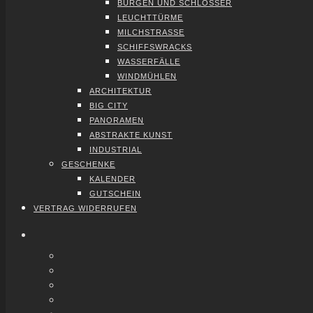
BUR­GEN UND SCHLÖS­SER
LEUCHT­TÜR­ME
MILCH­STRAS­SE
SCHIFFS­WRACKS
WAS­SER­FÄL­LE
WIND­MÜH­LEN
ARCHI­TEK­TUR
BIG CITY
PAN­ORA­MEN
ABS­TRAK­TE KUNST
INDUS­TRI­AL
GESCHEN­KE
KALEN­DER
GUT­SCHEIN
VER­TRAG WIDER­RU­FEN