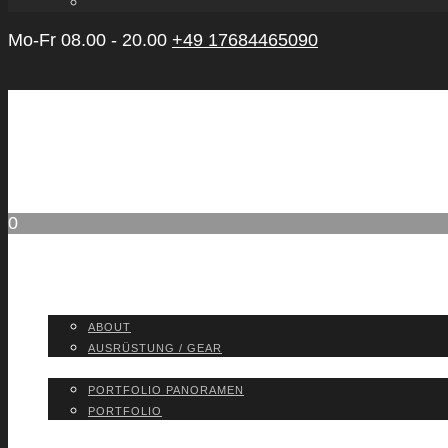
Mo-Fr 08.00 - 20.00
+49 17684465090
0
ABOUT
ABOUT
AUS­RÜS­TUNG / GEAR
PORT­FO­LIO
PORT­FO­LIO PAN­ORA­MEN
PORT­FO­LIO
BLOG