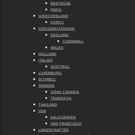
BRE­TA­GNE
PARIS
GRIE­CHEN­LAND
KOR­FU
GROSS­BRI­TAN­NI­EN
ENG­LAND
CORN­WALL
WALES
HOL­LAND
ITA­LI­EN
SÜD­TI­ROL
LUXEM­BURG
SCHWEIZ
SPA­NI­EN
GRAN CANA­RIA
TENE­RIF­FA
THAI­LAND
USA
KALI­FOR­NI­EN
SAN FRAN­CIS­CO
LAND­SCHAF­TEN