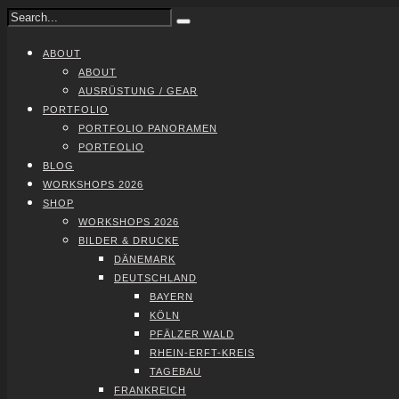
ABOUT
ABOUT
AUS­RÜS­TUNG / GEAR
PORT­FO­LIO
PORT­FO­LIO PAN­ORA­MEN
PORT­FO­LIO
BLOG
WORK­SHOPS 2026
SHOP
WORK­SHOPS 2026
BIL­DER & DRU­CKE
DÄNE­MARK
DEUTSCH­LAND
BAY­ERN
KÖLN
PFÄL­ZER WALD
RHEIN-ERFT-KREIS
TAGE­BAU
FRANK­REICH