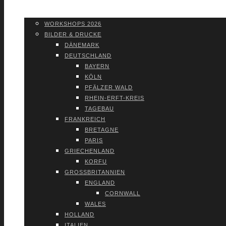
WORK­SHOPS 2026
SHOP
WORK­SHOPS 2026
BIL­DER & DRU­CKE
DÄNE­MARK
DEUTSCH­LAND
BAY­ERN
KÖLN
PFÄL­ZER WALD
RHEIN-ERFT-KREIS
TAGE­BAU
FRANK­REICH
BRE­TA­GNE
PARIS
GRIE­CHEN­LAND
KOR­FU
GROSS­BRI­TAN­NI­EN
ENG­LAND
CORN­WALL
WALES
HOL­LAND
ITA­LI­EN